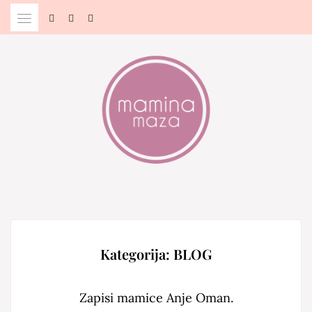
Skip
to
content
Blog & Portal za starše in bodoče starše
MAMINA MAZA
Kategorija:
BLOG
Zapisi mamice Anje Oman.