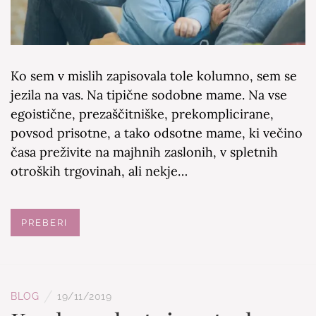
Ko sem v mislih zapisovala tole kolumno, sem se
jezila na vas. Na tipične sodobne mame. Na vse
egoistične, prezaščitniške, prekomplicirane,
povsod prisotne, a tako odsotne mame, ki večino
časa preživite na majhnih zaslonih, v spletnih
otroških trgovinah, ali nekje…
PREBERI
/
BLOG
19/11/2019