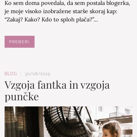
Ko sem doma povedala, da sem postala blogerka,
je moje visoko izobražene starše skoraj kap:
“Zakaj? Kako? Kdo to sploh plača?”…
PREBERI
/
BLOG
30/08/2019
Vzgoja fantka in vzgoja
punčke