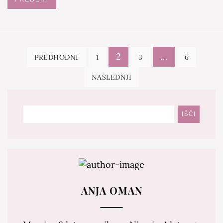
Navigacija
2
…
PREDHODNI
1
3
6
prispevkov
NASLEDNJI
Išči
IŠČI
ANJA OMAN