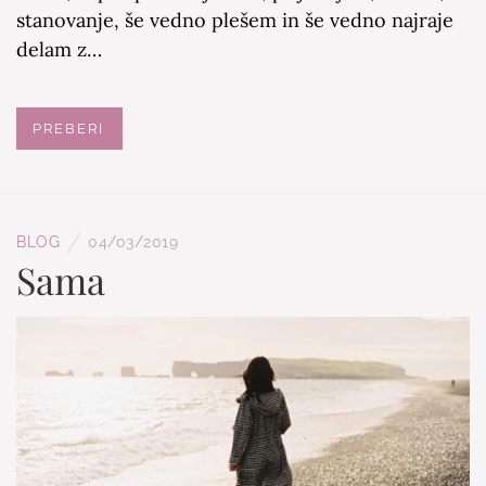
stanovanje, še vedno plešem in še vedno najraje
delam z…
PREBERI
/
BLOG
04/03/2019
Sama