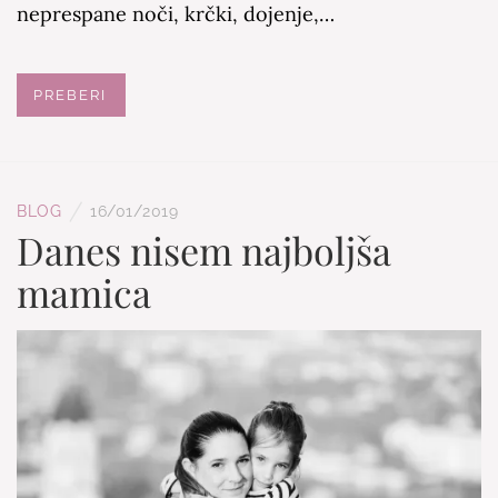
neprespane noči, krčki, dojenje,…
PREBERI
/
BLOG
16/01/2019
Danes nisem najboljša
mamica