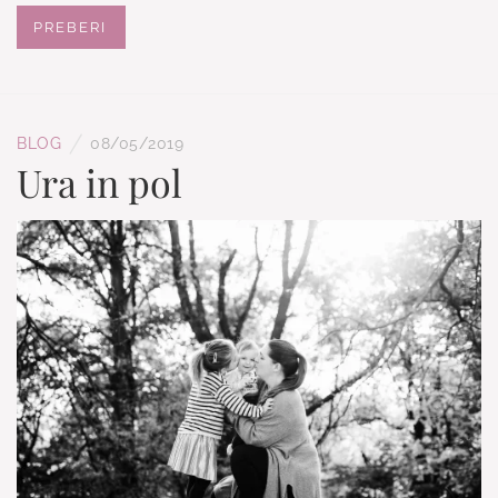
PREBERI
/
BLOG
08/05/2019
Ura in pol