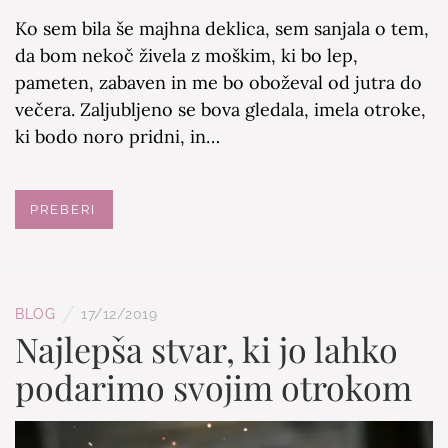
Ko sem bila še majhna deklica, sem sanjala o tem,
da bom nekoč živela z moškim, ki bo lep,
pameten, zabaven in me bo oboževal od jutra do
večera. Zaljubljeno se bova gledala, imela otroke,
ki bodo noro pridni, in…
PREBERI
/
BLOG
17/12/2019
Najlepša stvar, ki jo lahko
podarimo svojim otrokom