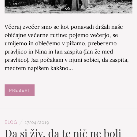
Včeraj zvečer smo se kot ponavadi držali naše
običajne večerne rutine: pojemo večerjo, se
umijemo in oblečemo v pižamo, preberemo
pravljico in Nina in Ian zaspita (Ian že med
pravljico). Jaz počakam v njuni sobici, da zaspita,
medtem napišem kakšno…
PREBERI
/
BLOG
17/04/2019
Da si živ, da te nič ne boli