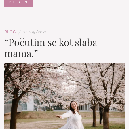
PREBERI
/
BLOG
24/05/2021
“Počutim se kot slaba
mama.”