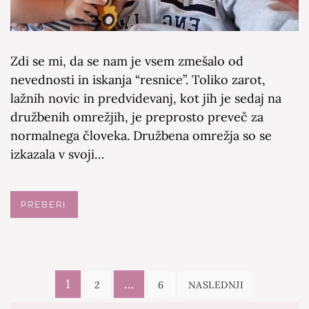
Zdi se mi, da se nam je vsem zmešalo od
nevednosti in iskanja “resnice”. Toliko zarot,
lažnih novic in predvidevanj, kot jih je sedaj na
družbenih omrežjih, je preprosto preveč za
normalnega človeka. Družbena omrežja so se
izkazala v svoji…
PREBERI
Navigacija
1
…
2
6
NASLEDNJI
prispevkov