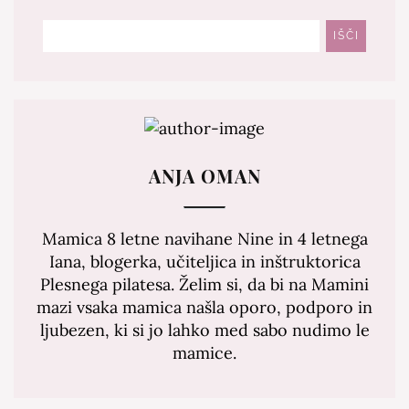
Išči
IŠČI
ANJA OMAN
Mamica 8 letne navihane Nine in 4 letnega
Iana, blogerka, učiteljica in inštruktorica
Plesnega pilatesa. Želim si, da bi na Mamini
mazi vsaka mamica našla oporo, podporo in
ljubezen, ki si jo lahko med sabo nudimo le
mamice.