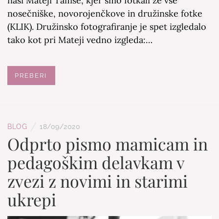
naši Mateji Tamše, kjer smo fotkali že vse
nosečniške, novorojenčkove in družinske fotke
(KLIK). Družinsko fotografiranje je spet izgledalo
tako kot pri Mateji vedno izgleda:…
PREBERI
/
BLOG
18/09/2020
Odprto pismo mamicam in
pedagoškim delavkam v
zvezi z novimi in starimi
ukrepi