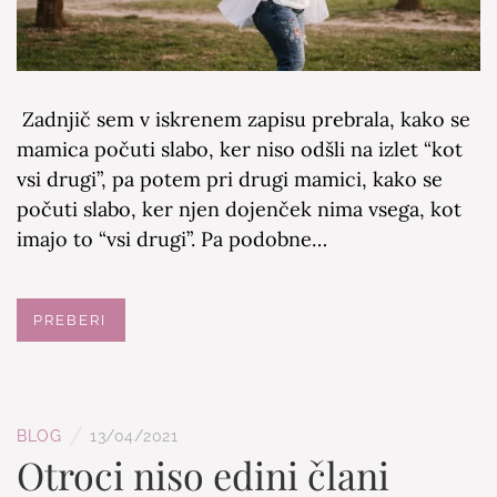
Zadnjič sem v iskrenem zapisu prebrala, kako se
mamica počuti slabo, ker niso odšli na izlet “kot
vsi drugi”, pa potem pri drugi mamici, kako se
počuti slabo, ker njen dojenček nima vsega, kot
imajo to “vsi drugi”. Pa podobne…
PREBERI
/
BLOG
13/04/2021
Otroci niso edini člani