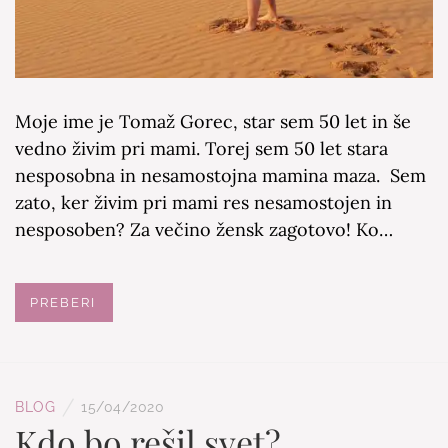
Moje ime je Tomaž Gorec, star sem 50 let in še
vedno živim pri mami. Torej sem 50 let stara
nesposobna in nesamostojna mamina maza. Sem
zato, ker živim pri mami res nesamostojen in
nesposoben? Za večino žensk zagotovo! Ko…
PREBERI
/
BLOG
15/04/2020
Kdo bo rešil svet?