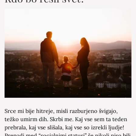
Srce mi bije hitreje, misli razburjeno švigajo,
težko umirm dih. Skrbi me. Kaj vse sem ta teden
prebrala, kaj vse slišala, kaj vse so izrekli ljudje!
Prepadi med “socialnimi statusi” še nikoli niso bili