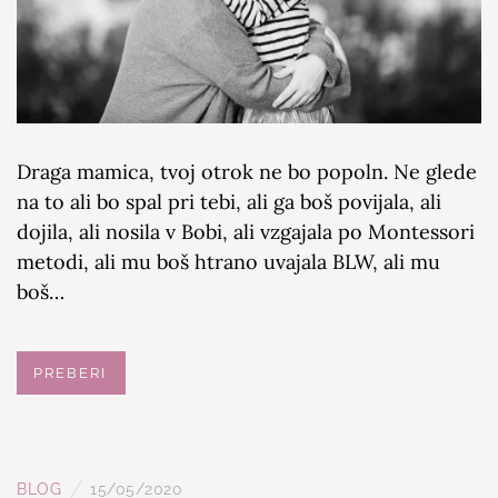
Draga mamica, tvoj otrok ne bo popoln. Ne glede
na to ali bo spal pri tebi, ali ga boš povijala, ali
dojila, ali nosila v Bobi, ali vzgajala po Montessori
metodi, ali mu boš htrano uvajala BLW, ali mu
boš…
PREBERI
/
BLOG
15/05/2020