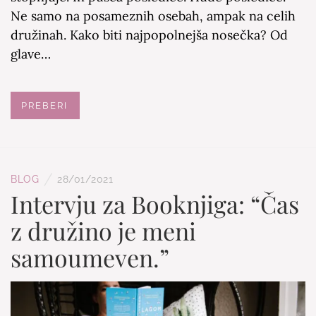
Ne samo na posameznih osebah, ampak na celih
družinah. Kako biti najpopolnejša nosečka? Od
glave…
PREBERI
/
BLOG
28/01/2021
Intervju za Booknjiga: “Čas
z družino je meni
samoumeven.”