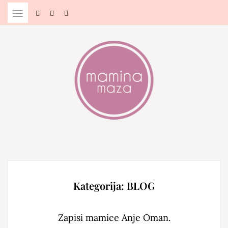
Skip
to
content
Blog & Portal za starše in bodoče starše
MAMINA MAZA
Kategorija:
BLOG
Zapisi mamice Anje Oman.