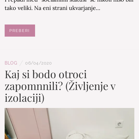
tako veliki. Na eni strani ukvarjanje…
PREBERI
/
BLOG
06/04/2020
Kaj si bodo otroci
zapomnnili? (Življenje v
izolaciji)