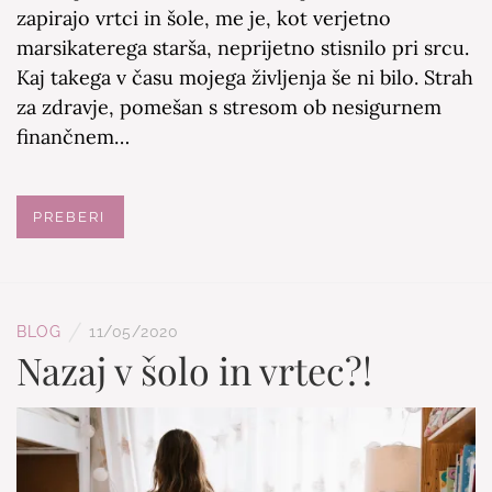
zapirajo vrtci in šole, me je, kot verjetno
marsikaterega starša, neprijetno stisnilo pri srcu.
Kaj takega v času mojega življenja še ni bilo. Strah
za zdravje, pomešan s stresom ob nesigurnem
finančnem…
PREBERI
/
BLOG
11/05/2020
Nazaj v šolo in vrtec?!