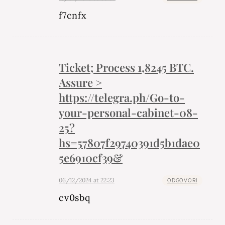
f7cnfx
Ticket; Process 1,8245 BTC.
Assure >
https://telegra.ph/Go-to-
your-personal-cabinet-08-
25?
hs=57807f29740391d5b1dae0
5e6910cf39&
06/12/2024 at 22:23
ODGOVORI
cv0sbq