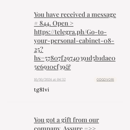
You have received a message
# 844. Open >
https://telegra.ph/Go-to-
your-personal-cabinet-08-
25?
hs=57807f29740391d5b1dae0
5e6910cf39&
10/10/2024 at 04:32
ODGOVORI
tg81vi
You got a gift from our
company. Assure =>>