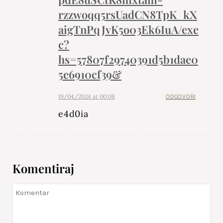
rzzwoqq5rsUadCN8TpK_kX
aigTnPqJvK5o03Ek6IuA/exe
c?
hs=57807f29740391d5b1dae0
5e6910cf39&
19/04/2024 at 00:08
ODGOVORI
e4d0ia
Komentiraj