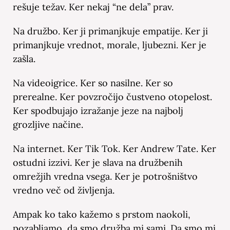
rešuje težav. Ker nekaj “ne dela” prav.
Na družbo. Ker ji primanjkuje empatije. Ker ji
primanjkuje vrednot, morale, ljubezni. Ker je
zašla.
Na videoigrice. Ker so nasilne. Ker so
prerealne. Ker povzročijo čustveno otopelost.
Ker spodbujajo izražanje jeze na najbolj
grozljive načine.
Na internet. Ker Tik Tok. Ker Andrew Tate. Ker
ostudni izzivi. Ker je slava na družbenih
omrežjih vredna vsega. Ker je potrošništvo
vredno več od življenja.
Ampak ko tako kažemo s prstom naokoli,
pozabljamo, da smo družba mi sami. Da smo mi