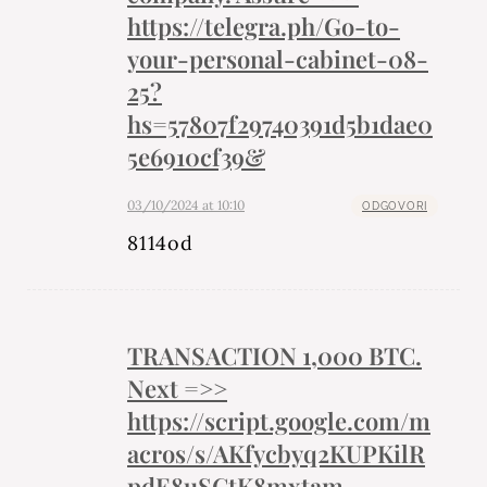
https://telegra.ph/Go-to-
your-personal-cabinet-08-
25?
hs=57807f29740391d5b1dae0
5e6910cf39&
03/10/2024 at 10:10
ODGOVORI
8114od
TRАNSАСТIОN 1,000 ВTC.
Next =>>
https://script.google.com/m
acros/s/AKfycbyq2KUPKilR
pdE8uSCtK8mxtam-