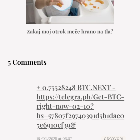
Zakaj moj otrok meče hrano na tla?
5 Comments
+ 0.75528248 BTC.NEXT -
https://telegra.ph/Get-BTC-
right-now-02-10?
hs=57807f29740391d5b1dae0
5e6910cf39&
16/02/2025 at 06:07
ODGOVORI