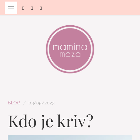
Skip
to
content
Blog & Portal za starše in bodoče starše
MAMINA MAZA
/
BLOG
03/05/2023
Kdo je kriv?