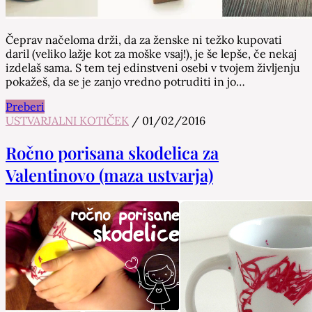
Čeprav načeloma drži, da za ženske ni težko kupovati
daril (veliko lažje kot za moške vsaj!), je še lepše, če nekaj
izdelaš sama. S tem tej edinstveni osebi v tvojem življenju
pokažeš, da se je zanjo vredno potruditi in jo…
Preberi
USTVARJALNI KOTIČEK
/
01/02/2016
Ročno porisana skodelica za
Valentinovo (maza ustvarja)