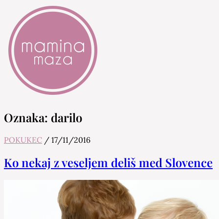
Mamina Maza
Blog & Portal za starše in bodoče starše
Oznaka:
darilo
POKUKEC
/
17/11/2016
Ko nekaj z veseljem deliš med Slovence