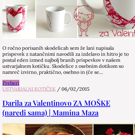
O ročno porisanih skodelicah sem že lani napisala
prispevek z natančnimi navodili za izdelavo in hitro je to
postal eden izmed najbolj branih prispevkov v našem
ustvarjalnem kotičku. Skodelice z osebnim dotikom so
namreč izvirno, praktično, osebno in (če se…
Preberi
USTVARJALNI KOTIČEK
/
06/02/2015
Darila za Valentinovo ZA MOŠKE
(naredi sama) | Mamina Maza