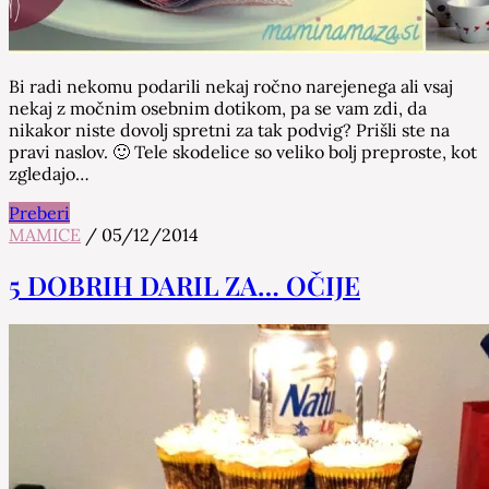
Bi radi nekomu podarili nekaj ročno narejenega ali vsaj
nekaj z močnim osebnim dotikom, pa se vam zdi, da
nikakor niste dovolj spretni za tak podvig? Prišli ste na
pravi naslov. 🙂 Tele skodelice so veliko bolj preproste, kot
zgledajo…
Preberi
MAMICE
/
05/12/2014
5 DOBRIH DARIL ZA… OČIJE