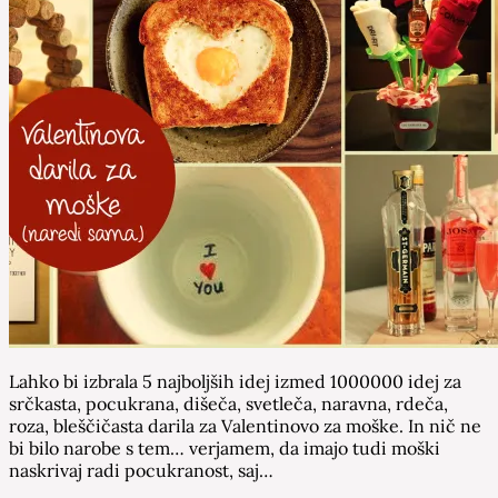
Lahko bi izbrala 5 najboljših idej izmed 1000000 idej za
srčkasta, pocukrana, dišeča, svetleča, naravna, rdeča,
roza, bleščičasta darila za Valentinovo za moške. In nič ne
bi bilo narobe s tem… verjamem, da imajo tudi moški
naskrivaj radi pocukranost, saj…