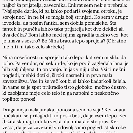
najboljša prijatelja, zaveznika. Enkrat sem nekje prebrala:
”Najlepše darilo, ki ga lahko podariš svojemu otroku, je
sorojenec.” in ne bi se mogla bolj strinjati. Ko sem v drugo
izvedela, da nosim fantka, sem dobila pomisleke. Sta
fantek in punčka lahko taka prijatelja kot dve deklici ali
dva dečka? Bom lahko med njima zgradila takšno vez, kot
jo imava s sestro? Bo Nina bratca lepo sprejela? (Obratno
me niti ni tako zelo skrbelo.)
Nina nosečnosti ni sprejela tako lepo, kot sem mislila, da
jo bo. Pa vendar, od sekunde, ko je prvič zagledala Iana, je
bila zaljubljena. In on vanjo. In jaz v njiju oba. Vsi ti nežni
pogledi, mehki dotiki, široki nasmehi in prva mala
zavezništva. Vse in še več kot bi si lahko kadarkoli želela.
In vame se je spet prikradlo tisto globoko, močno čustvo,
ki zaobjame moje celo telo in ga napolni z neskončno
toplino: ponos!
Draga moja mala junaka, ponosna sem na vaju! Ker znata
počakati, se prilagoditi in poskrbeti, da je vsem lepo. Ker
držita skupaj, tudi ko vesta, da nimata čisto prav. Ker
vesta, da je za zavežništvo dovolj samo pogled, stisk roke