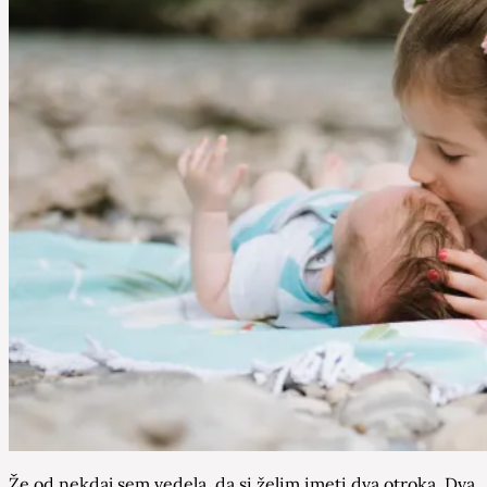
Že od nekdaj sem vedela, da si želim imeti dva otroka. Dva