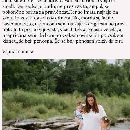
ali nasmeh. Ker se znata zabavati, širiti dobro voljo in
smeh. Ker se, ko je hudo, ne prestrašita, ampak se
pokončno borita za pravičnost.Ker se imata najraje na
svetu in vesta, da je to vrednota. No, morda se še ne
zavedata čisto, a ponosna sem na vaju, ker gresta po pravi
poti. In ta pot bo vijugasta, včasih težka, včasih vesela, a
prepričana sem, da bom po vsakem ovinku in po vsakem
klancu, še bolj ponosna. Če se bolj ponosen sploh da biti.
Vajina mamica