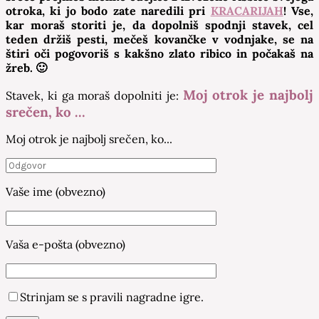
otroka, ki jo bodo zate naredili pri
KRACARIJAH
! Vse,
kar moraš storiti je, da dopolniš spodnji stavek, cel
teden držiš pesti, mečeš kovančke v vodnjake, se na
štiri oči pogovoriš s kakšno zlato ribico in počakaš na
žreb. 🙂
Moj otrok je najbolj
Stavek, ki ga moraš dopolniti je:
srečen, ko …
Moj otrok je najbolj srečen, ko...
Vaše ime (obvezno)
Vaša e-pošta (obvezno)
Strinjam se s pravili nagradne igre.