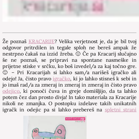
Že poznaš
KRACARIJE
? Velika verjetnost je, da je bil tvoj
odgovor pritrdilen in tegale sploh ne bereš ampak že
nestrpno čakaš na izzid žreba. 🙂 Če pa Kracarij slučajno
še ne poznaš, se pripravi na spontane nasmeške in
prijetne stiske v srčku, ko boš izvedel/a za kaj točno gre.
🙂 – Pri Kracarijah si lahko sam/a narišeš igračko ali
odejo! Ja, čisto pravo
igračko
, ki jo lahko stisneš k sebi in
jo imaš rad/a za zmeraj in zmeraj in zmeraj in čisto pravo
odejico
, ki ponoči čuva in greje domišljijo, da ta lahko
potem čez dan prosto divja! In tako materiala za Kracarije
nikoli ne zmanjka. O postopku izdelave takih unikatnih
igračk in odejic pa si lahko prebereš na
spletni strani