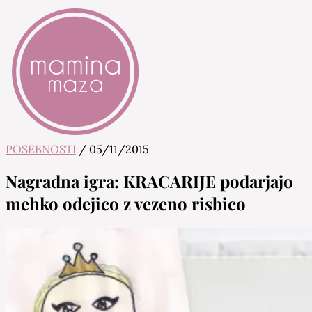
POSEBNOSTI
/
05/11/2015
Mamina Maza
Blog & Portal za starše in bodoče starše
Nagradna igra: KRACARIJE podarjajo
mehko odejico z vezeno risbico