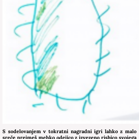
S sodelovanjem v tokratni nagradni igri lahko z malo
sreče prejmeš mehko odejico z izvezeno risbico svojega