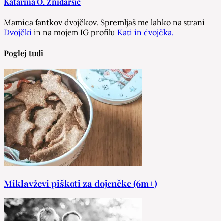
Katarina O. Žnidaršič
Mamica fantkov dvojčkov. Spremljaš me lahko na strani
Dvojčki
in na mojem IG profilu
Kati in dvojčka.
Poglej tudi
Miklavževi piškoti za dojenčke (6m+)