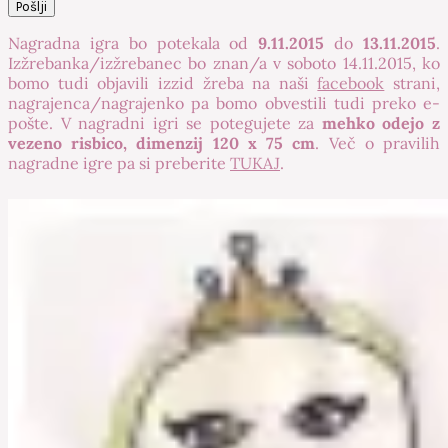
Nagradna igra bo potekala od
9.11.2015
do
13.11.2015
.
Izžrebanka/izžrebanec bo znan/a v soboto 14.11.2015, ko
bomo tudi objavili izzid žreba na naši
facebook
strani,
nagrajenca/nagrajenko pa bomo obvestili tudi preko e-
pošte. V nagradni igri se potegujete za
mehko odejo z
vezeno risbico, dimenzij 120 x 75 cm
. Več o pravilih
nagradne igre pa si preberite
TUKAJ
.