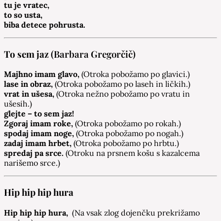
tu je vratec,
to so usta,
biba detece pohrusta.
To sem jaz
(Barbara Gregorčič)
Majhno imam glavo,
(Otroka pobožamo po glavici.)
lase in obraz,
(Otroka pobožamo po laseh in ličkih.)
vrat in ušesa,
(Otroka nežno pobožamo po vratu in
ušesih.)
glejte – to sem jaz!
Zgoraj imam roke,
(Otroka pobožamo po rokah.)
spodaj imam noge,
(Otroka pobožamo po nogah.)
zadaj imam hrbet,
(Otroka pobožamo po hrbtu.)
spredaj pa srce.
(Otroku na prsnem košu s kazalcema
narišemo srce.)
Hip hip hip hura
Hip hip hip hura,
(Na vsak zlog dojenčku prekrižamo