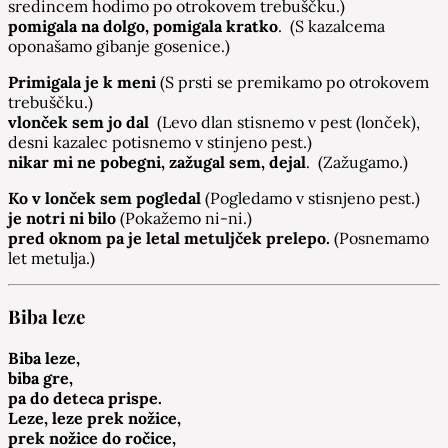
sredincem hodimo po otrokovem trebuščku.)
pomigala na dolgo, pomigala kratko
. (S kazalcema
oponašamo gibanje gosenice.)
Primigala je k meni
(S prsti se premikamo po otrokovem
trebuščku.)
vlonček sem jo dal
(Levo dlan stisnemo v pest (lonček),
desni kazalec potisnemo v stinjeno pest.)
nikar mi ne pobegni, zažugal sem, dejal
. (Zažugamo.)
Ko v lonček sem pogledal
(Pogledamo v stisnjeno pest.)
je notri ni bilo
(Pokažemo ni-ni.)
pred oknom pa je letal metuljček prelepo.
(Posnemamo
let metulja.)
Biba leze
Biba leze,
biba gre,
pa do deteca prispe.
Leze, leze prek nožice,
prek nožice do ročice,