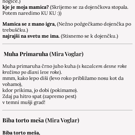
nogice.)
kje je moja mamica?
(Skrijemo se za dojenčkova stopala.
Potem naredimo KU KU :))
Mamica se z mano igra,
(Nežno požgečkamo dojenčka po
trebuščku.)
najrajši na svetu me ima.
(Stisnemo se k dojenčku.)
Muha Primaruha
(Mira Voglar)
Muha primaruha črno juho kuha
(s kazalcem desne roke
krožimo po dlani leve roke).
mmm, kako lepo diši (levo roko približamo nosu kot da
vohamo),
kdor prikima, jo dobi (pokimamo).
Zdaj pa hitro spat (zapremo pest)
v temni mušji grad!
Biba torto meša
(Mira Voglar)
Biba torto meša,