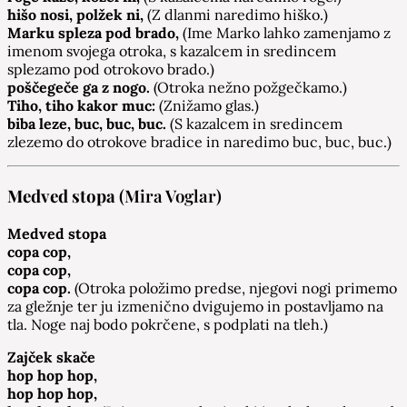
hišo nosi, polžek ni,
(Z dlanmi naredimo hiško.)
Marku spleza pod brado,
(Ime Marko lahko zamenjamo z
imenom svojega otroka, s kazalcem in sredincem
splezamo pod otrokovo brado.)
poščegeče ga z nogo.
(Otroka nežno požgečkamo.)
Tiho, tiho kakor muc:
(Znižamo glas.)
biba leze, buc, buc, buc.
(S kazalcem in sredincem
zlezemo do otrokove bradice in naredimo buc, buc, buc.)
Medved stopa
(Mira Voglar)
Medved stopa
copa cop,
copa cop,
copa cop.
(Otroka položimo predse, njegovi nogi primemo
za gležnje ter ju izmenično dvigujemo in postavljamo na
tla. Noge naj bodo pokrčene, s podplati na tleh.)
Zajček skače
hop hop hop,
hop hop hop,