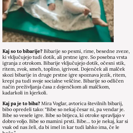
Kaj so to bibarije?
Bibarije so pesmi, rime, besedne zveze,
ki vključujejo tudi dotik, ali prstne igre. So posebna vrsta
igranja z otrokom. Bibarije vključujejo dotik, očesni stik,
ritem, zvok, smeh, toplino, igrivost. Dojenček ali malček
skozi bibarije in druge prstne igre spoznava jezik, ritem,
krepi pa tudi svoje socialne veščine. Bibarije so odličen
način preživljanja časa z dojenčkom ali malčkom,
kadarkoli in kjerkoli.
Kaj pa je to biba?
Mira Voglar, avtorica številnih bibarij,
bibo opredeli tako: “Bibe so nekaj česar ni, pa vendar je.
Bibe so vesele igre. Bibe so bitjeca, ki otroke spravljajo v
dobro voljo. Bibe so mamini prsti. Bibe… to je nekaj, kar si
vsak od nas želi, da bi imel in kar tudi lahko ima, če le
hoče.”