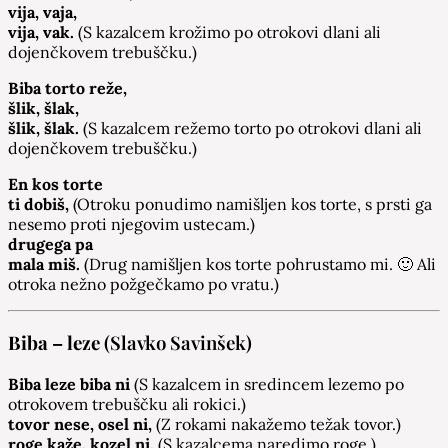
vija, vaja,
vija, vak.
(S kazalcem krožimo po otrokovi dlani ali
dojenčkovem trebuščku.)
Biba torto reže,
šlik, šlak,
šlik, šlak.
(S kazalcem režemo torto po otrokovi dlani ali
dojenčkovem trebuščku.)
En kos torte
ti dobiš,
(Otroku ponudimo namišljen kos torte, s prsti ga
nesemo proti njegovim ustecam.)
drugega pa
mala miš.
(Drug namišljen kos torte pohrustamo mi. 🙂 Ali
otroka nežno požgečkamo po vratu.)
Biba – leze
(Slavko Savinšek)
Biba leze biba ni
(S kazalcem in sredincem lezemo po
otrokovem trebuščku ali rokici.)
tovor nese, osel ni,
(Z rokami nakažemo težak tovor.)
roge kaže, kozel ni,
(S kazalcema naredimo roge.)