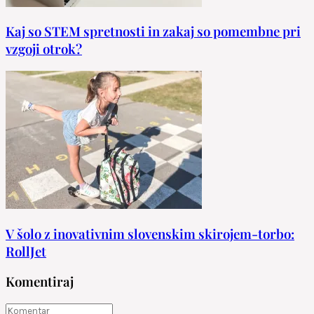
Kaj so STEM spretnosti in zakaj so pomembne pri
vzgoji otrok?
V šolo z inovativnim slovenskim skirojem-torbo:
RollJet
Komentiraj