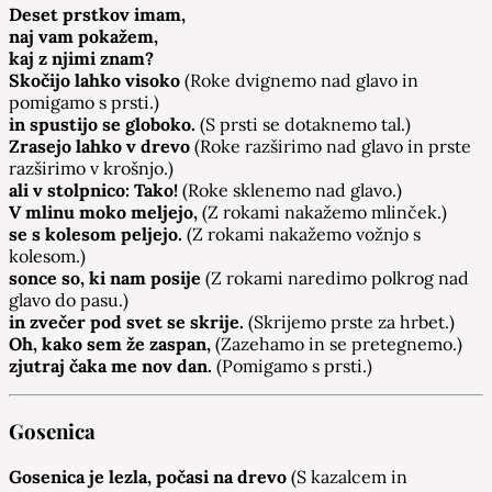
Deset prstkov imam,
naj vam pokažem,
kaj z njimi znam?
Skočijo lahko visoko
(Roke dvignemo nad glavo in
pomigamo s prsti.)
in spustijo se globoko.
(S prsti se dotaknemo tal.)
Zrasejo lahko v drevo
(Roke razširimo nad glavo in prste
razširimo v krošnjo.)
ali v stolpnico: Tako!
(Roke sklenemo nad glavo.)
V mlinu moko meljejo,
(Z rokami nakažemo mlinček.)
se s kolesom peljejo.
(Z rokami nakažemo vožnjo s
kolesom.)
sonce so, ki nam posije
(Z rokami naredimo polkrog nad
glavo do pasu.)
in zvečer pod svet se skrije.
(Skrijemo prste za hrbet.)
Oh, kako sem že zaspan,
(Zazehamo in se pretegnemo.)
zjutraj čaka me nov dan.
(Pomigamo s prsti.)
Gosenica
Gosenica je lezla, počasi na drevo
(S kazalcem in