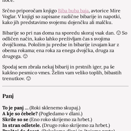
Srčno priporočam knjigo
Biba buba baja
, avtorice Mire
Voglar. V knjigi so zapisane različne bibarije in napotki,
kako jih predstavimo svojemu dojenčku ali malčku.
Bibarije so pri nas doma na sporedu skoraj vsak dan. 🙂 So
odličen način, kako lahko preživljam čas s svojima
dvojčkoma. Položim ju predse in bibarije izvajam kar z
obema rokama; ena roka za enega dvojčka, druga za
drugega. 🙂
Spodaj sem zbrala nekaj bibarij in prstnih iger, pa še
kakšno pesmico vmes. Želim vam veliko toplih, bibastih
trenutkov. 🙂
Panj
To je panj …
(Roki sklenemo skupaj.)
A kje so čebele?
(Pogledamo v dlani.)
Skrile so se
(Eno roko skrijemo za hrbet.)
In stran odletele.
(Drugo roko skrijemo za hrbet.)