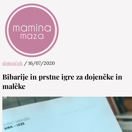
dojenček
/
16/07/2020
Mamina Maza
Blog & Portal za starše in bodoče starše
Bibarije in prstne igre za dojenčke in
malčke