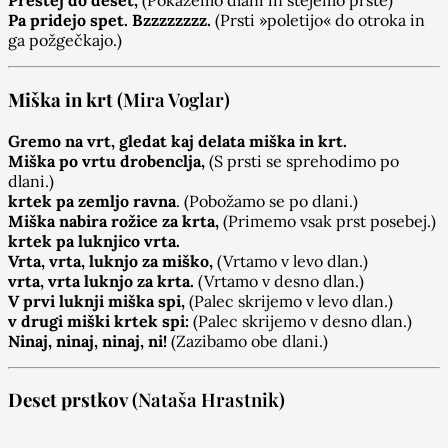
Preštej do deset,
(Pokažemo dlani in štejemo prste)
Pa pridejo spet. Bzzzzzzzz.
(Prsti »poletijo« do otroka in
ga požgečkajo.)
Miška in krt
(Mira Voglar)
Gremo na vrt, gledat kaj delata miška in krt.
Miška po vrtu drobenclja,
(S prsti se sprehodimo po
dlani.)
krtek pa zemljo ravna
. (Pobožamo se po dlani.)
Miška nabira rožice za krta,
(Primemo vsak prst posebej.)
krtek pa luknjico vrta.
Vrta, vrta, luknjo za miško,
(Vrtamo v levo dlan.)
vrta, vrta luknjo za krta.
(Vrtamo v desno dlan.)
V prvi luknji miška spi,
(Palec skrijemo v levo dlan.)
v drugi miški krtek spi:
(Palec skrijemo v desno dlan.)
Ninaj, ninaj, ninaj, ni!
(Zazibamo obe dlani.)
Deset prstkov
(Nataša Hrastnik)