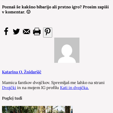
Poznaš še kakšno bibarijo ali prstno igro? Prosim zapiši
v komentar. 🙂
Katarina O. Žnidaršič
Mamica fantkov dvojčkov. Spremljaš me lahko na strani
Dvojčki
in na mojem IG profilu
Kati in dvojčka.
Poglej tudi