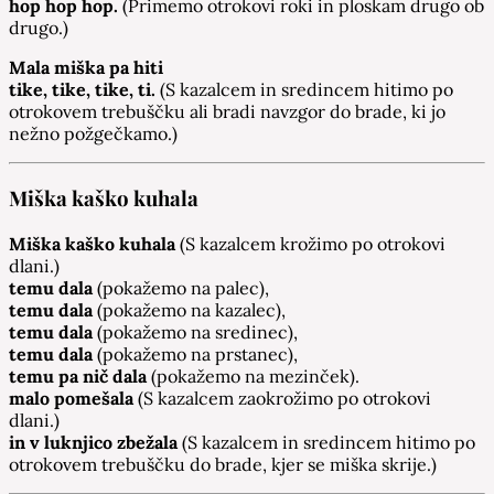
hop hop hop.
(Primemo otrokovi roki in ploskam drugo ob
drugo.)
Mala miška pa hiti
tike, tike, tike, ti.
(S kazalcem in sredincem hitimo po
otrokovem trebuščku ali bradi navzgor do brade, ki jo
nežno požgečkamo.)
Miška kaško kuhala
Miška kaško kuhala
(S kazalcem krožimo po otrokovi
dlani.)
temu dala
(pokažemo na palec),
temu dala
(pokažemo na kazalec),
temu dala
(pokažemo na sredinec),
temu dala
(pokažemo na prstanec),
temu pa nič dala
(pokažemo na mezinček).
malo pomešala
(S kazalcem zaokrožimo po otrokovi
dlani.)
in v luknjico zbežala
(S kazalcem in sredincem hitimo po
otrokovem trebuščku do brade, kjer se miška skrije.)