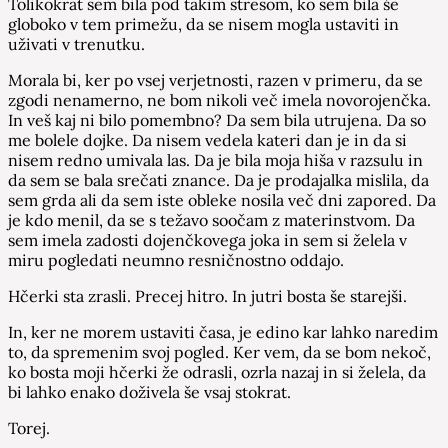
Tolikokrat sem bila pod takim stresom, ko sem bila še
globoko v tem primežu, da se nisem mogla ustaviti in
uživati v trenutku.
Morala bi, ker po vsej verjetnosti, razen v primeru, da se
zgodi nenamerno, ne bom nikoli več imela novorojenčka.
In veš kaj ni bilo pomembno? Da sem bila utrujena. Da so
me bolele dojke. Da nisem vedela kateri dan je in da si
nisem redno umivala las. Da je bila moja hiša v razsulu in
da sem se bala srečati znance. Da je prodajalka mislila, da
sem grda ali da sem iste obleke nosila več dni zapored. Da
je kdo menil, da se s težavo soočam z materinstvom. Da
sem imela zadosti dojenčkovega joka in sem si želela v
miru pogledati neumno resničnostno oddajo.
Hčerki sta zrasli. Precej hitro. In jutri bosta še starejši.
In, ker ne morem ustaviti časa, je edino kar lahko naredim
to, da spremenim svoj pogled. Ker vem, da se bom nekoč,
ko bosta moji hčerki že odrasli, ozrla nazaj in si želela, da
bi lahko enako doživela še vsaj stokrat.
Torej.