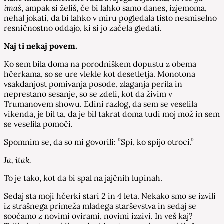
imaš
, ampak si želiš, če bi lahko samo danes, izjemoma,
nehal jokati, da bi lahko v miru pogledala tisto nesmiselno
resničnostno oddajo, ki si jo začela gledati.
Naj ti nekaj povem.
Ko sem bila doma na porodniškem dopustu z obema
hčerkama, so se ure vlekle kot desetletja. Monotona
vsakdanjost pomivanja posode, zlaganja perila in
neprestano sesanje, so se zdeli, kot da živim v
Trumanovem showu. Edini razlog, da sem se veselila
vikenda, je bil ta, da je bil takrat doma tudi moj mož in sem
se veselila pomoči.
Spomnim se, da so mi govorili: ”Spi, ko spijo otroci.”
Ja, itak.
To je tako, kot da bi spal na jajčnih lupinah.
Sedaj sta moji hčerki stari 2 in 4 leta. Nekako smo se izvili
iz strašnega primeža mladega starševstva in sedaj se
soočamo z novimi ovirami, novimi izzivi. In veš kaj?