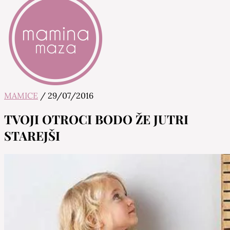
MAMICE
/
29/07/2016
Mamina Maza
Blog & Portal za starše in bodoče starše
TVOJI OTROCI BODO ŽE JUTRI
STAREJŠI