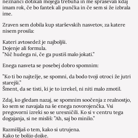
neznanci dotikali mojega trebuha in me spraševali kdaj
imam rok, če bo fantek ali punčka in če sem si že izbrala
ime.
Zraven sem dobila kup starševskih nasvetov, za katere
nisem prosila:
Kateri avtosedež je najboljši.
Dojenje ali formula.
”Nič hudega ni, če ga pustiš malo jokati.”
Enega nasveta se posebej dobro spomnim:
”Ko ti bo najtežje, se spomni, da bodo tvoji otroci že jutri
starejši.”
Šment, da se tisti, ki je to izrekel, ni niti malo zmotil.
Zdaj, ko gledam nazaj, se spomnim soočenja z realnostjo,
ko sem se navajala na še enega novorojenčka. Vsi
pregovorni izreki so se uresničili. Ko si v centru tega
dogajanja, si ne misliš: ”Ah, saj bo minilo.”
Razmišljaš o tem, kako si utrujena.
Kako te bolijo dojke.