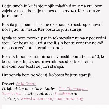
Petje, smeh in kričanje mojih mladih damic v a vtu, bom
zajela z vso ljubeznijo namesto z nervozo. Ker bosta že
jutri starejši.
Pustila jima bom, da se me oklepata, ko bosta spoznavali
nove ljudi in mesta. Ker bosta že jutri starejši.
Igrala se bom morske pse in tekmovala z njima v podvodni
stoji. Ker bosta že jutri starejši. (In ker se verjetno nekoč
ne bosta več hoteli igrati z mano.)
Poskusila bom ostati mirna in v mislih bom štela do 10, ko
bosta naslednjič spet prevrnili posodo s kosmiči in
mlekom. Ker bosta že jutri starejši.
Hrepenela bom po včeraj, ko bosta že jutri starejši. .
Prevod:
Anja Oman
Original: Jennifer Daku Burby –
The Champagne
Supernova
, sledite ji lahko na
Facebook
u in
Twitterju:
www.twitter.com/champnovablog