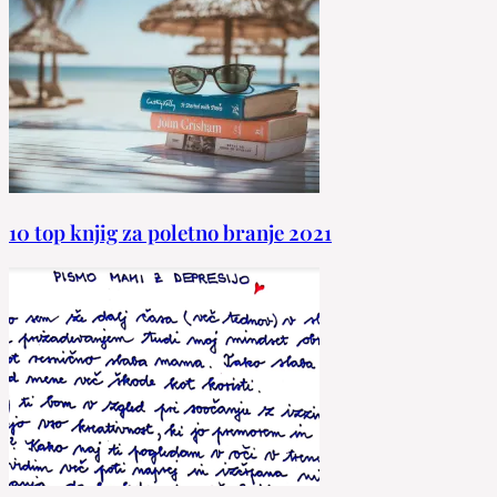
10 top knjig za poletno branje 2021