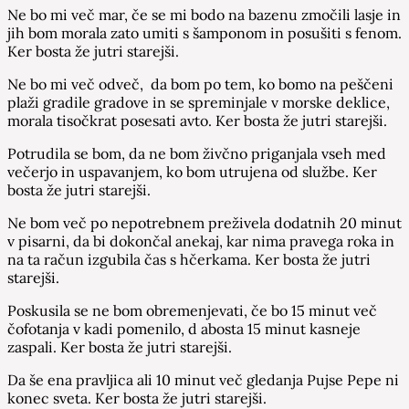
Ne bo mi več mar, če se mi bodo na bazenu zmočili lasje in
jih bom morala zato umiti s šamponom in posušiti s fenom.
Ker bosta že jutri starejši.
Ne bo mi več odveč, da bom po tem, ko bomo na peščeni
plaži gradile gradove in se spreminjale v morske deklice,
morala tisočkrat posesati avto. Ker bosta že jutri starejši.
Potrudila se bom, da ne bom živčno priganjala vseh med
večerjo in uspavanjem, ko bom utrujena od službe. Ker
bosta že jutri starejši.
Ne bom več po nepotrebnem preživela dodatnih 20 minut
v pisarni, da bi dokončal anekaj, kar nima pravega roka in
na ta račun izgubila čas s hčerkama. Ker bosta že jutri
starejši.
Poskusila se ne bom obremenjevati, če bo 15 minut več
čofotanja v kadi pomenilo, d abosta 15 minut kasneje
zaspali. Ker bosta že jutri starejši.
Da še ena pravljica ali 10 minut več gledanja Pujse Pepe ni
konec sveta. Ker bosta že jutri starejši.