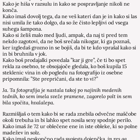
Kako je hiša v razsulu in kako se pospravljanje nikoli ne
konča.
Kako imaš dovolj tega, da ne veš kateri dan je in kako si las
nisi umila že tako dolgo, da so že čisto lepljivi od vsega
suhega šampona.
Kako si želiš malo med ljudi, ampak, da naj ti pred tem
nekdo zagotovi, da ne boš srečala nikogar, ki ga poznaš,
ker izgledaš grozno in se bojiš, da bi te kdo vprašal kako si
in bi bruhnila v jok.
Kako boš prodajalki povedala ”kar ji gre”, če ti bo spet
rekla za osebno, te obsojajoče gledala, ko boš kupila 15
steklenic vina in ob pogledu na fotografijo iz osebne
pripomnila: ”Ste prepričani, da ste to vi?”
Ja. Ta fotografija je nastala takoj po najinih medenih
tednih, ko sem imela sveže pramene, zagorelo polt in sem
bila spočita, hvalalepa.
Razmišljaš o tem kako bi se rada znebila odvečne maščobe
okoli trebuha in bi lahko spet nosila sexy spodnje perilo.
Kako imaš že 72 ur oblečene ene in iste obleke, ki so polne
madežev in solz.
Kako imaš neskončno rada svojega dojenčka,
in res ga