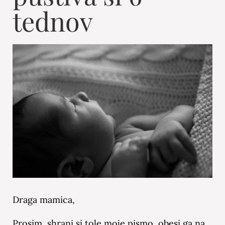
tednov
Draga mamica,
Prosim, shrani si tole moje pismo, obesi ga na