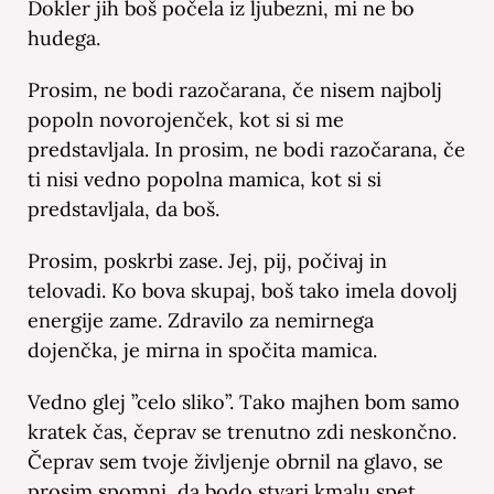
Dokler jih boš počela iz ljubezni, mi ne bo
hudega.
Prosim, ne bodi razočarana, če nisem najbolj
popoln novorojenček, kot si si me
predstavljala. In prosim, ne bodi razočarana, če
ti nisi vedno popolna mamica, kot si si
predstavljala, da boš.
Prosim, poskrbi zase. Jej, pij, počivaj in
telovadi. Ko bova skupaj, boš tako imela dovolj
energije zame. Zdravilo za nemirnega
dojenčka, je mirna in spočita mamica.
Vedno glej ”celo sliko”. Tako majhen bom samo
kratek čas, čeprav se trenutno zdi neskončno.
Čeprav sem tvoje življenje obrnil na glavo, se
prosim spomni, da bodo stvari kmalu spet