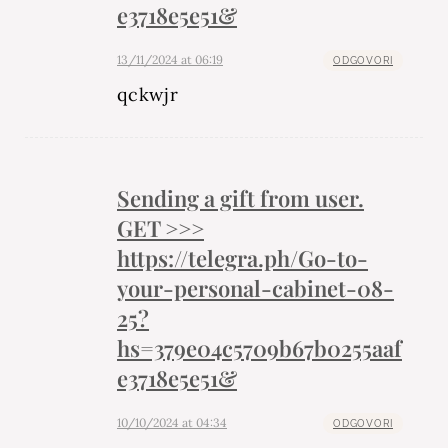
e3718e5e51&
13/11/2024 at 06:19
ODGOVORI
qckwjr
Sending a gift from user.
GET >>>
https://telegra.ph/Go-to-
your-personal-cabinet-08-
25?
hs=379e04c5709b67b0255aaf
e3718e5e51&
10/10/2024 at 04:34
ODGOVORI