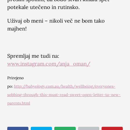
potekale utečeno in rutinsko.
Uživaj ob meni – nikoli več ne bom tako
majhen!
Spremljaj me tudi na:
www.instagram.com/anja_oman/
Prirejeno
po:
http://babyology.com.au/health/wellbeing/everyones-
sobbing-through-this-must-read-sweet-open-letter-to-new-
parents.html