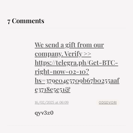
7 Comments
We send a gift from our
company. Verify >>
https://telegra.ph/Get-BTC-
right-now-02-10?
hs=379e04c5709b67b0255aaf
e3718e5e51&
16/02/2025 at 06:09
ODGOVORI
qyv3z0