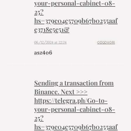
your-personal-cabinet-08-
25?
hs=379e04c5709b67b0255aaf
e3718e5e51&
06/12/2024 at 22:24
ODGOVORI
asz4o6
Sending a transaction from
Binance. Next >>>
https://telegra.ph/Go-to-
your-personal-cabinet-08-
25?
hs=379e04c5709b67b0255aaf