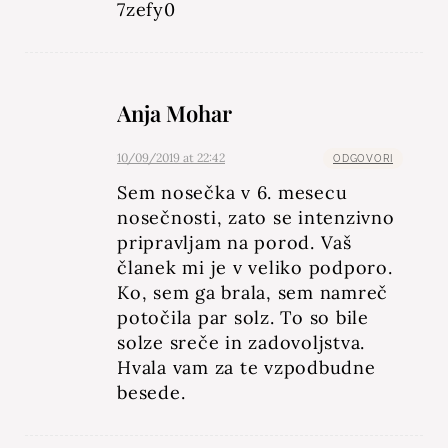
7zefy0
Anja Mohar
10/09/2019 at 22:42
ODGOVORI
Sem nosečka v 6. mesecu
nosečnosti, zato se intenzivno
pripravljam na porod. Vaš
članek mi je v veliko podporo.
Ko, sem ga brala, sem namreč
potočila par solz. To so bile
solze sreče in zadovoljstva.
Hvala vam za te vzpodbudne
besede.