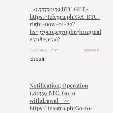
+ 0.75750159 BTC.GET -
https://telegra.ph/Get-BTC-
right-now-01-22?
hs=379e04c5709b67b0255aaf
e3718e5e51&
01/02/2025 at 07:47
ODGOVORI
j21ou8
Notification; Operation
1,82359 BTC. Go to
withdrawal =>>
https://telegra.ph/Go-to-