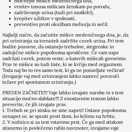
močnejše mišice medeničnega dna,
vrnitev tonusa mišicam ženskam po porodu,
zadrževanje urina (tudi pri moških!),
krepitev užitkov v spolnosti,
preventivo proti okužbam mehurja in sečil.
Najlažji način, da začutite mišice medeničnega dna, je, da
pri uriniranju za trenutek zadržite curek urina. Pri tem
bodite pozorne, da ostanejo trebušne, stegenske in
zadnjične mišice popolnoma sproščene. Če vam uspe
zadržati curek, potem veste, o katerih mišicah govorimo.
Prav te mišice so tudi tiste, ki se krčijo med orgazmom.
Toda naj bo to res samo test, ki ga ne ponavljate večkrat!
(Izvajanje vaj med uriniranjem lahko namreč povzroči
težave pri spontanem uriniranju.)
PREDEN ZAČNETE!!! Vaje lahko izvajate narobe in s tem
situacijo močno slabšate!!! Z enostavnim testom lahko
preverite, če jih izvajate prav.
1. Trebuh se pri stisku ne sme napeti! Ostane popolnoma
nenapet oz. se spusti proti tlom, ko ležimo na hrbtu.
2. V nožnico si za test vstavimo prst. Če ga med stiskom
stisnemo in povlečemo rahlo navznoter, izvajamo vaje