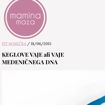
FIT NOSEČKA
/
18/06/2015
Mamina Maza
Blog & Portal za starše in bodoče starše
KEGLOVE VAJE ali VAJE
MEDENIČNEGA DNA