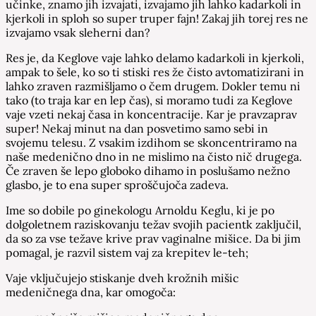
učinke, znamo jih izvajati, izvajamo jih lahko kadarkoli in
kjerkoli in sploh so super truper fajn! Zakaj jih torej res ne
izvajamo vsak sleherni dan?
Res je, da Keglove vaje lahko delamo kadarkoli in kjerkoli,
ampak to šele, ko so ti stiski res že čisto avtomatizirani in
lahko zraven razmišljamo o čem drugem. Dokler temu ni
tako (to traja kar en lep čas), si moramo tudi za Keglove
vaje vzeti nekaj časa in koncentracije. Kar je pravzaprav
super! Nekaj minut na dan posvetimo samo sebi in
svojemu telesu. Z vsakim izdihom se skoncentriramo na
naše medenično dno in ne mislimo na čisto nič drugega.
Če zraven še lepo globoko dihamo in poslušamo nežno
glasbo, je to ena super sproščujoča zadeva.
Ime so dobile po ginekologu Arnoldu Keglu, ki je po
dolgoletnem raziskovanju težav svojih pacientk zaključil,
da so za vse težave krive prav vaginalne mišice. Da bi jim
pomagal, je razvil sistem vaj za krepitev le-teh;
Vaje vključujejo stiskanje dveh krožnih mišic
medeničnega dna, kar omogoča: