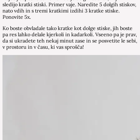
sledijo kratki stiski. Primer vaje. Naredite 5 dolgih stiskov,
nato vdih in s tremi kratkimi izdihi 3 kratke stiske.
Ponovite 5x.
Ko boste obvladale tako kratke kot dolge stiske, jih boste
pa res lahko delale kjerkoli in kadarkoli. Vseeno pa je prav,
da si ukradete teh nekaj minut zase in se posvetite le sebi,
v prostoru in v času, ki vas sprošča!