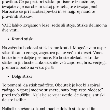
pravilno. Če pa prst pri stisku potisnete iz nožnice,
izvajate vaje narobe in takoj prenehajte z izvajanjem!
Naročite se pri fizioterapevtki in se najprej naučite
pravilnih stiskov.
VAJE lahko izvajamo v leže, sede ali stoje. Stiske delimo na
dve vrsti.
Kratki stiski
Na začetku bodo vsi stiski samo kratki. Mogoče vam uspe
stisniti samo enega, zagotovo pa ne več kot deset. Vmes
boste imele daljše premore. Ko boste obvladale kratke
stiske in jih boste lahko stisnile več zapored, brez večjega
premora, bodo na vrsto prišli:
Dolgi stiski
To pomeni, da stisk zadržite. Občutek je kot bi zapiral
zadrgo. Najprej močno stisnete, nato ”zapirate-vlečete”
proti trebuščku. Najlažje se vaja izvede, če skupaj s stiski
delate izdihe.
Najbolj uspešne so kombinacije dolgih stiskov, ki jim