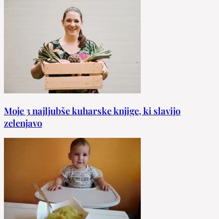
Moje 3 najljubše kuharske knjige, ki slavijo
zelenjavo