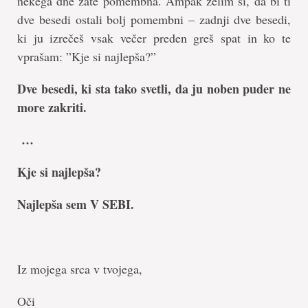
nekega dne zate pomembna. Ampak želim si, da bi ti
dve besedi ostali bolj pomembni – zadnji dve besedi,
ki ju izrečeš vsak večer preden greš spat in ko te
vprašam: ”Kje si najlepša?”
Dve besedi, ki sta tako svetli, da ju noben puder ne
more zakriti.
…
Kje si najlepša?
Najlepša sem V SEBI.
Iz mojega srca v tvojega,
Oči