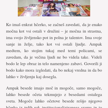
Ko imaš enkrat hčerko, se začneš zavedati, da je enako
močna kot vsi ostali v družini – je močna in strastna,
ima svojo življensko pot in polna je talentov. Ima svoje
sanje in želje, tako kot vsi ostali ljudje. Ampak
medtem, ko stojim tukaj med temi policami, se
zavedam, da je večina ljudi ne bo videla take. Videli
bodo le lep obraz in telo namenjeno zabavi. Govorili ji
bodo kako mora izgledati, da bo nekaj vredna in da bo
lahko v življenju kaj dosegla.
Ampak besede imajo moč in mogoče, samo mogoče,
lahko besede očeta tekmujejo z besedami ostalega
sveta. Mogoče lahko očetove besede rešijo njegovo
hčerko iz trdih rok institucionaliziranega sramu in jo