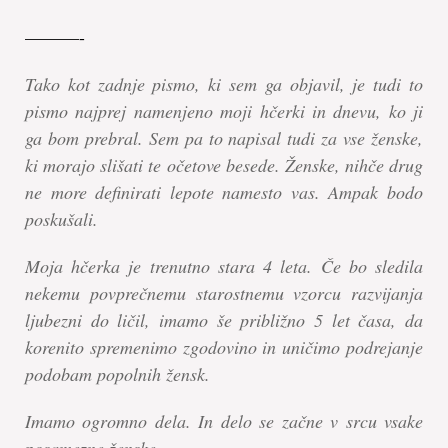
———-
Tako kot zadnje pismo, ki sem ga objavil, je tudi to
pismo najprej namenjeno moji hčerki in dnevu, ko ji
ga bom prebral. Sem pa to napisal tudi za vse ženske,
ki morajo slišati te očetove besede. Ženske, nihče drug
ne more definirati lepote namesto vas. Ampak bodo
poskušali.
Moja hčerka je trenutno stara 4 leta. Če bo sledila
nekemu povprečnemu starostnemu vzorcu razvijanja
ljubezni do ličil, imamo še približno 5 let časa, da
korenito spremenimo zgodovino in uničimo podrejanje
podobam popolnih žensk.
Imamo ogromno dela. In delo se začne v srcu vsake
posamezne ženske.