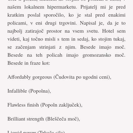
našem lokalnem hipermarketu. Prijatelj mi je pred
kratkim poslal sporočilo, ko je stal pred enakimi
policami, v eni drugi trgovini. Napisal je, da je to
najbolj zatirajoč prostor na vsem svetu. Hotel sem
videti, kaj točno misli s tem in sedaj, ko stojim tukaj,
se začenjam strinjati z njim. Besede imajo moč.
Besede na teh policah imajo gromozansko moč.
Besede in fraze kot:
Affordably gorgeous (Čudovita po ugodni ceni),
Infallible (Popolna),
Flawless finish (Popoln zaključek),
Brilliant strength (Bleščeča moč),
Liquid power (Tekoča sila),