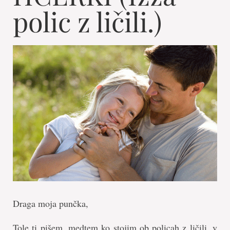
polic z ličili.)
Draga moja punčka,
Tole ti pišem, medtem ko stojim ob policah z ličili, v