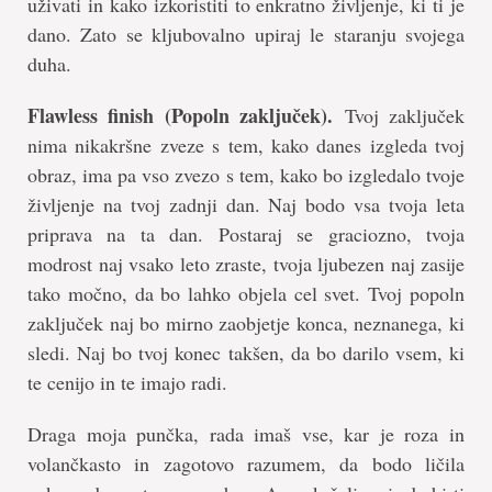
uživati in kako izkoristiti to enkratno življenje, ki ti je
dano. Zato se kljubovalno upiraj le staranju svojega
duha.
Flawless finish (Popoln zaključek).
Tvoj zaključek
nima nikakršne zveze s tem, kako danes izgleda tvoj
obraz, ima pa vso zvezo s tem, kako bo izgledalo tvoje
življenje na tvoj zadnji dan. Naj bodo vsa tvoja leta
priprava na ta dan. Postaraj se graciozno, tvoja
modrost naj vsako leto zraste, tvoja ljubezen naj zasije
tako močno, da bo lahko objela cel svet. Tvoj popoln
zaključek naj bo mirno zaobjetje konca, neznanega, ki
sledi. Naj bo tvoj konec takšen, da bo darilo vsem, ki
te cenijo in te imajo radi.
Draga moja punčka, rada imaš vse, kar je roza in
volančkasto in zagotovo razumem, da bodo ličila