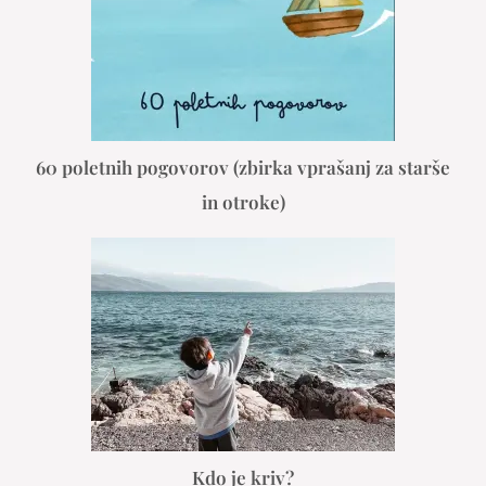
60 poletnih pogovorov (zbirka vprašanj za starše
in otroke)
Kdo je kriv?