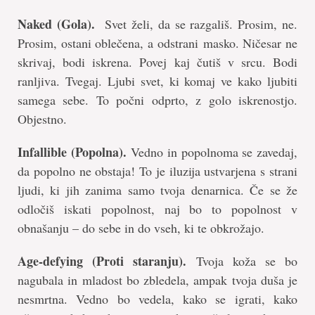
Naked (Gola).
Svet želi, da se razgališ. Prosim, ne.
Prosim, ostani oblečena, a odstrani masko. Ničesar ne
skrivaj, bodi iskrena. Povej kaj čutiš v srcu. Bodi
ranljiva. Tvegaj. Ljubi svet, ki komaj ve kako ljubiti
samega sebe. To počni odprto, z golo iskrenostjo.
Objestno.
Infallible (Popolna).
Vedno in popolnoma se zavedaj,
da popolno ne obstaja! To je iluzija ustvarjena s strani
ljudi, ki jih zanima samo tvoja denarnica. Če se že
odločiš iskati popolnost, naj bo to popolnost v
obnašanju – do sebe in do vseh, ki te obkrožajo.
Age-defying (Proti staranju).
Tvoja koža se bo
nagubala in mladost bo zbledela, ampak tvoja duša je
nesmrtna. Vedno bo vedela, kako se igrati, kako