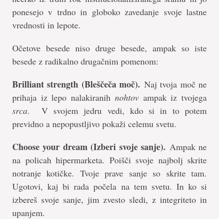
ponesejo v trdno in globoko zavedanje svoje lastne
vrednosti in lepote.
Očetove besede niso druge besede, ampak so iste
besede z radikalno drugačnim pomenom:
Brilliant strength (Bleščeča moč).
Naj tvoja moč ne
prihaja iz lepo nalakiranih
nohtov
ampak iz tvojega
srca
. V svojem jedru vedi, kdo si in to potem
previdno a nepopustljivo pokaži celemu svetu.
Choose your dream (Izberi svoje sanje).
Ampak ne
na policah hipermarketa. Poišči svoje najbolj skrite
notranje kotičke. Tvoje prave sanje so skrite tam.
Ugotovi, kaj bi rada počela na tem svetu. In ko si
izbereš svoje sanje, jim zvesto sledi, z integriteto in
upanjem.