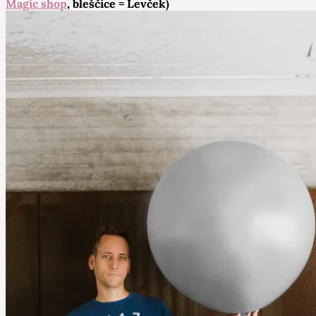
Magic shop
, bleščice = Levček)