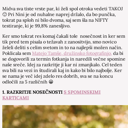
Midva sva tiste vrste par, ki želi spol otroka vedeti TAKOJ
🙂 Pri Nini je od nuhalne naprej držalo, da bo punčka,
tokrat pa sploh ni bilo dvoma, saj sem šla na NIFTY
testiranje, ki je 99,8% zanesljivo.
Ker smo tokrat res komaj čakali tole nosečnost in ker sem
tik pred tem pisala o težavah z zanositvijo, smo novico
želeli deliti s celim svetom in to na najlepši možen način.
Poklicala sem
Matejo Tamše, družinsko fotografinjo,
da bi
se dogovorili za termin fotkanja in naredili večne spomine
naše sreče. Idej za razkritje ji kar ni zmanjkalo. Cel teden
sva bili na vezi in študirali kaj in kako bi bilo najbolje. Ker
se nama je več idej zdelo res dobrih, sva se na koncu
odločili za 5 različnih 😀
1. RAZKRITJE NOSEČNOSTI
S SPOMINSKIMI
KARTICAMI