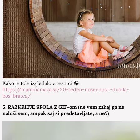
Kako je tole izgledalo v resnici 😀 :
https://maminamaza.si/20-teden-nosecnosti-dobila-
bos-bratca/
5. RAZKRITJE SPOLA Z GIF-om (ne vem zakaj ga ne
naloži sem, ampak saj si predstavljate, a ne?)