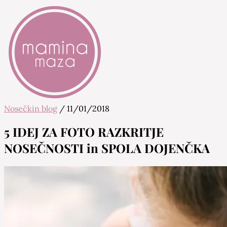
Nosečkin blog
/
11/01/2018
Mamina Maza
Blog & Portal za starše in bodoče starše
5 IDEJ ZA FOTO RAZKRITJE
NOSEČNOSTI in SPOLA DOJENČKA