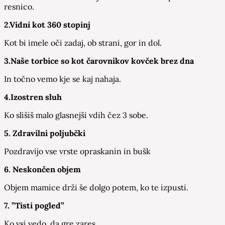
resnico.
2.Vidni kot 360 stopinj
Kot bi imele oči zadaj, ob strani, gor in dol.
3.Naše torbice so kot čarovnikov kovček brez dna
In točno vemo kje se kaj nahaja.
4.Izostren sluh
Ko slišiš malo glasnejši vdih čez 3 sobe.
5. Zdravilni poljubčki
Pozdravijo vse vrste opraskanin in bušk
6. Neskončen objem
Objem mamice drži še dolgo potem, ko te izpusti.
7. ”Tisti pogled”
Ko vsi vedo, da gre zares.