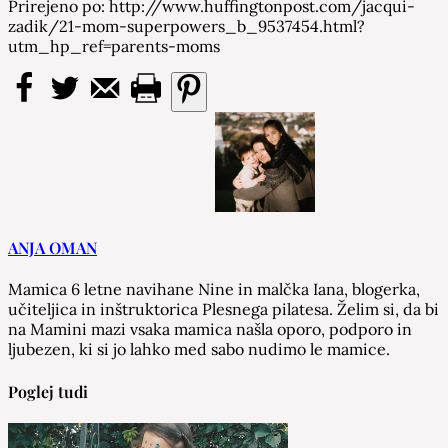
Prirejeno po: http://www.huffingtonpost.com/jacqui-
zadik/21-mom-superpowers_b_9537454.html?
utm_hp_ref=parents-moms
ANJA OMAN
Mamica 6 letne navihane Nine in malčka Iana, blogerka,
učiteljica in inštruktorica Plesnega pilatesa. Želim si, da bi
na Mamini mazi vsaka mamica našla oporo, podporo in
ljubezen, ki si jo lahko med sabo nudimo le mamice.
Poglej tudi