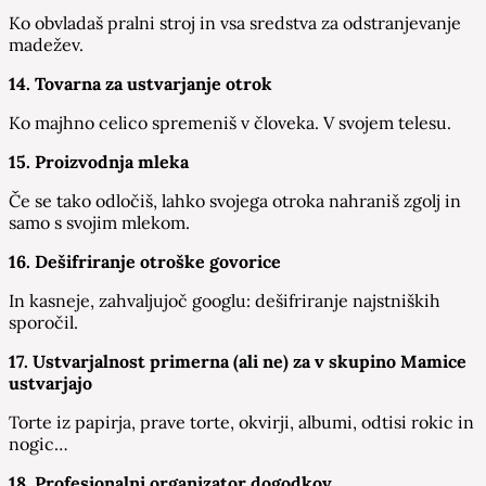
Ko obvladaš pralni stroj in vsa sredstva za odstranjevanje
madežev.
14. Tovarna za ustvarjanje otrok
Ko majhno celico spremeniš v človeka. V svojem telesu.
15. Proizvodnja mleka
Če se tako odločiš, lahko svojega otroka nahraniš zgolj in
samo s svojim mlekom.
16. Dešifriranje otroške govorice
In kasneje, zahvaljujoč googlu: dešifriranje najstniških
sporočil.
17. Ustvarjalnost primerna (ali ne) za v skupino Mamice
ustvarjajo
Torte iz papirja, prave torte, okvirji, albumi, odtisi rokic in
nogic…
18. Profesionalni organizator dogodkov