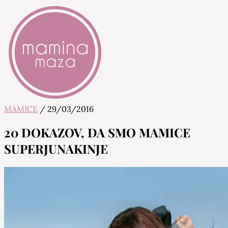
MAMICE
/
29/03/2016
Mamina Maza
Blog & Portal za starše in bodoče starše
20 DOKAZOV, DA SMO MAMICE
SUPERJUNAKINJE