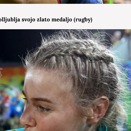
olljublja svojo zlato medaljo (rugby)