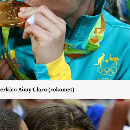
hčerkico Aimy Claro (rokomet)