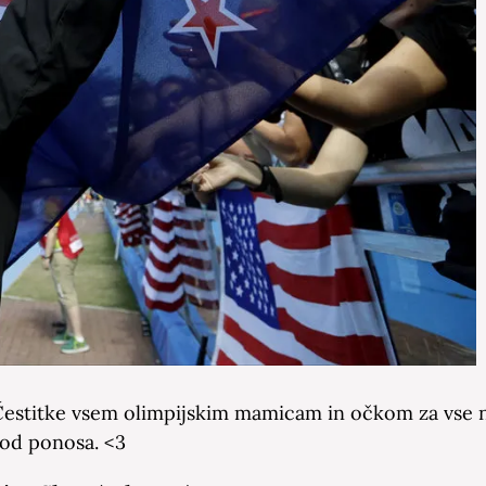
🙂 Čestitke vsem olimpijskim mamicam in očkom za vse 
 od ponosa. <3