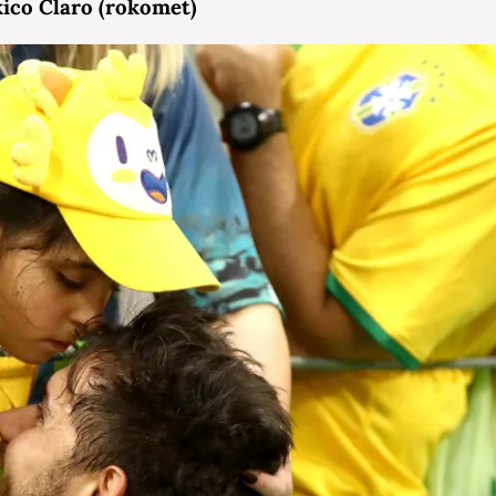
kico Claro (rokomet)