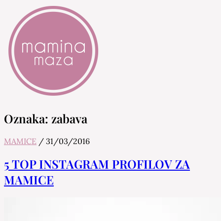
Mamina Maza
Blog & Portal za starše in bodoče starše
Oznaka:
zabava
MAMICE
/
31/03/2016
5 TOP INSTAGRAM PROFILOV ZA
MAMICE