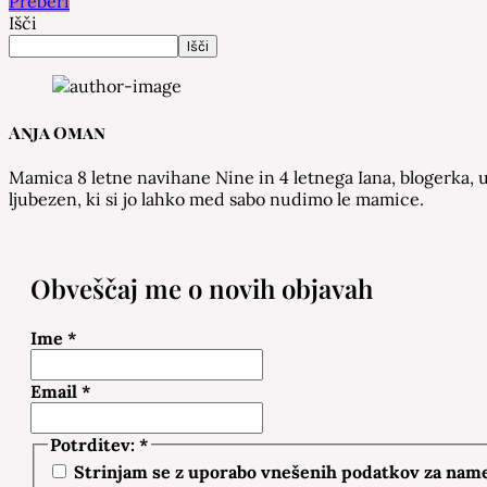
Preberi
Išči
Išči
Anja Oman
Mamica 8 letne navihane Nine in 4 letnega Iana, blogerka, u
ljubezen, ki si jo lahko med sabo nudimo le mamice.
Obveščaj me o novih objavah
Ime
*
Email
*
Potrditev:
*
Strinjam se z uporabo vnešenih podatkov za namen