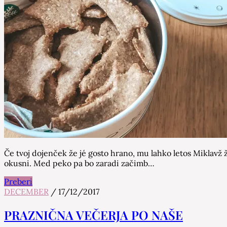
Če tvoj dojenček že jé gosto hrano, mu lahko letos Miklavž ž
okusni. Med peko pa bo zaradi začimb…
Preberi
DECEMBER
/
17/12/2017
PRAZNIČNA VEČERJA PO NAŠE