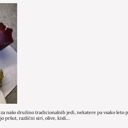
 za našo družino tradicionalnih jedi, nekatere pa vsako let
pršut, različni siri, olive, kisli…