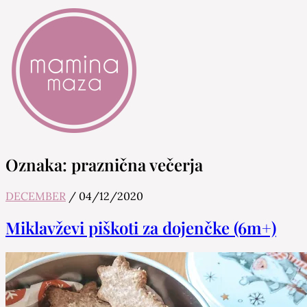
Mamina Maza
Blog & Portal za starše in bodoče starše
Oznaka:
praznična večerja
DECEMBER
/
04/12/2020
Miklavževi piškoti za dojenčke (6m+)