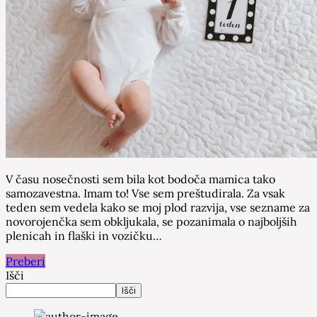
V času nosečnosti sem bila kot bodoča mamica tako
samozavestna. Imam to! Vse sem preštudirala. Za vsak
teden sem vedela kako se moj plod razvija, vse sezname za
novorojenčka sem obkljukala, se pozanimala o najboljših
plenicah in flaški in vozičku…
Preberi
Išči
Išči