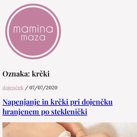
Mamina Maza
Blog & Portal za starše in bodoče starše
Oznaka:
krčki
dojenček
/
07/07/2020
Napenjanje in krčki pri dojenčku
hranjenem po steklenički