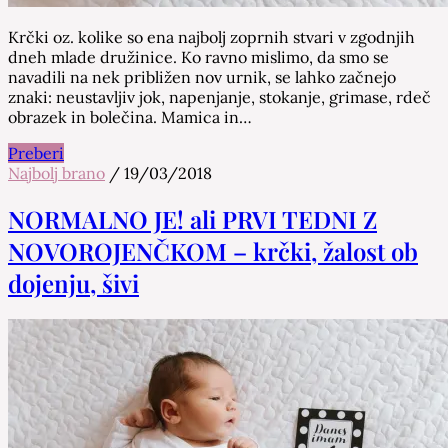
Krčki oz. kolike so ena najbolj zoprnih stvari v zgodnjih
dneh mlade družinice. Ko ravno mislimo, da smo se
navadili na nek približen nov urnik, se lahko začnejo
znaki: neustavljiv jok, napenjanje, stokanje, grimase, rdeč
obrazek in bolečina. Mamica in…
Preberi
Najbolj brano
/
19/03/2018
NORMALNO JE! ali PRVI TEDNI Z
NOVOROJENČKOM – krčki, žalost ob
dojenju, šivi