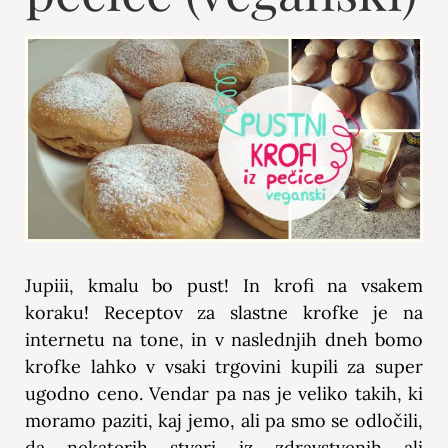
Jupiii, kmalu bo pust! In krofi na vsakem
koraku! Receptov za slastne krofke je na
internetu na tone, in v naslednjih dneh bomo
krofke lahko v vsaki trgovini kupili za super
ugodno ceno. Vendar pa nas je veliko takih, ki
moramo paziti, kaj jemo, ali pa smo se odločili,
da nekaterih stvari iz zdravstvenih ali