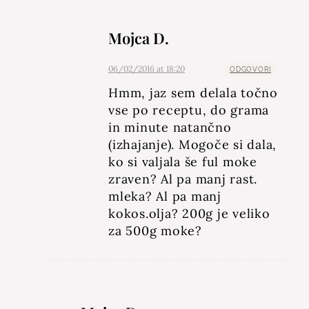
Mojca D.
06/02/2016 at 18:20
ODGOVORI
Hmm, jaz sem delala točno
vse po receptu, do grama
in minute natančno
(izhajanje). Mogoče si dala,
ko si valjala še ful moke
zraven? Al pa manj rast.
mleka? Al pa manj
kokos.olja? 200g je veliko
za 500g moke?