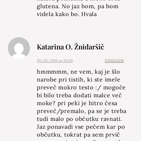
glutena. No jaz bom, pa bom
videla kako bo. Hvala
Katarina O. Žnidaršič
05/02/2016 at 20:09
ODGOVORI
hmmmmm, ne vem, kaj je šlo
narobe pri tistih, ki ste imele
preveč mokro testo :/ mogoče
bi bilo treba dodati malce več
moke? pri peki je hitro česa
preveč/premalo, pa se je treba
tudi malo po občutku ravnati.
Jaz ponavadi vse pečem kar po
občutku, tokrat pa sem prvič