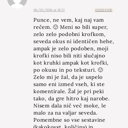
06/02/2016 at 18:51
ODGOVORI
Punce, ne vem, kaj naj vam
rečem. 🙂 Meni so bili super,
zelo zelo podobni krofkom,
seveda okus ni identičen hehe,
ampak je zelo podoben, moji
krofki niso bili niti slučajno
kot kruhki ampak kot krofki,
po okusu in po teksturi. 🙂
Zelo mi je žal, da je uspelo
samo eni izmed vseh, ki ste
komentirale. Žal je pri peki
tako, da gre hitro kaj narobe.
Nisem dala nič več moke, le
malo za na valjar seveda.
Pomembne so vse sestavine
(kakokovst, količina) in