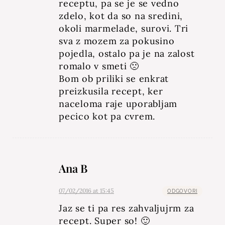
receptu, pa se je se vedno
zdelo, kot da so na sredini,
okoli marmelade, surovi. Tri
sva z mozem za pokusino
pojedla, ostalo pa je na zalost
romalo v smeti 🙁
Bom ob priliki se enkrat
preizkusila recept, ker
naceloma raje uporabljam
pecico kot pa cvrem.
Ana B
07/02/2016 at 15:45
ODGOVORI
Jaz se ti pa res zahvaljujrm za
recept. Super so! 🙂