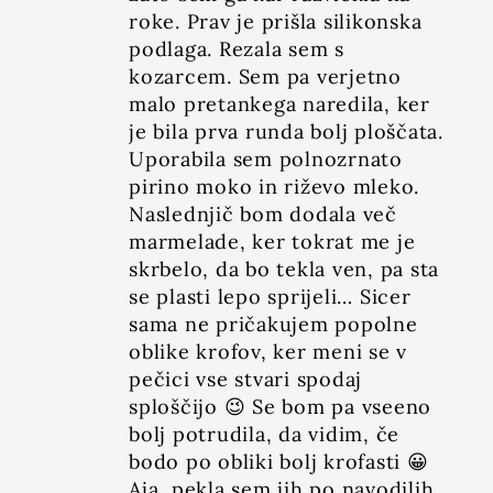
roke. Prav je prišla silikonska
podlaga. Rezala sem s
kozarcem. Sem pa verjetno
malo pretankega naredila, ker
je bila prva runda bolj ploščata.
Uporabila sem polnozrnato
pirino moko in riževo mleko.
Naslednjič bom dodala več
marmelade, ker tokrat me je
skrbelo, da bo tekla ven, pa sta
se plasti lepo sprijeli… Sicer
sama ne pričakujem popolne
oblike krofov, ker meni se v
pečici vse stvari spodaj
sploščijo 😉 Se bom pa vseeno
bolj potrudila, da vidim, če
bodo po obliki bolj krofasti 😀
Aja, pekla sem jih po navodilih