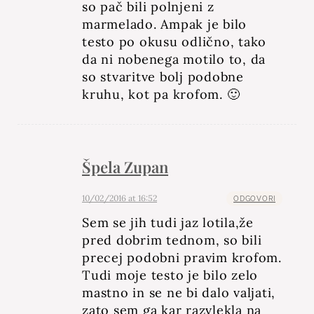
so pač bili polnjeni z
marmelado. Ampak je bilo
testo po okusu odlično, tako
da ni nobenega motilo to, da
so stvaritve bolj podobne
kruhu, kot pa krofom. 🙂
Špela Zupan
10/02/2016 at 16:52
ODGOVORI
Sem se jih tudi jaz lotila,že
pred dobrim tednom, so bili
precej podobni pravim krofom.
Tudi moje testo je bilo zelo
mastno in se ne bi dalo valjati,
zato sem ga kar razvlekla na