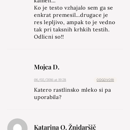
kamen…
Ko je testo vzhajalo sem ga se
enkrat premesil…drugace je
res lepljivo, ampak to je vedno
tak pri taksnih krhkih testih.
Odlicni so!!
Mojca D.
06/02/2016 at 19:28
ODGOVORI
Katero rastlinsko mleko si pa
uporabila?
Katarina O. Žnidaršič