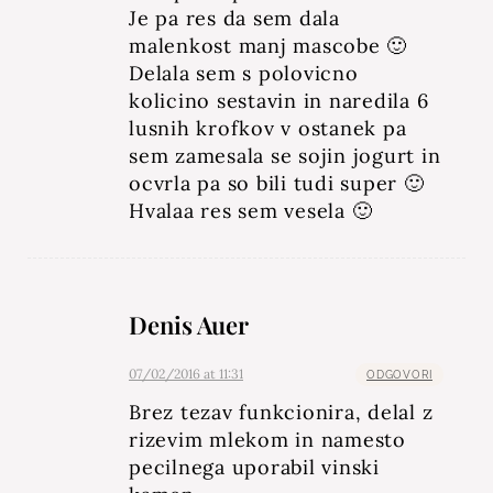
Je pa res da sem dala
malenkost manj mascobe 🙂
Delala sem s polovicno
kolicino sestavin in naredila 6
lusnih krofkov v ostanek pa
sem zamesala se sojin jogurt in
ocvrla pa so bili tudi super 🙂
Hvalaa res sem vesela 🙂
Denis Auer
07/02/2016 at 11:31
ODGOVORI
Brez tezav funkcionira, delal z
rizevim mlekom in namesto
pecilnega uporabil vinski