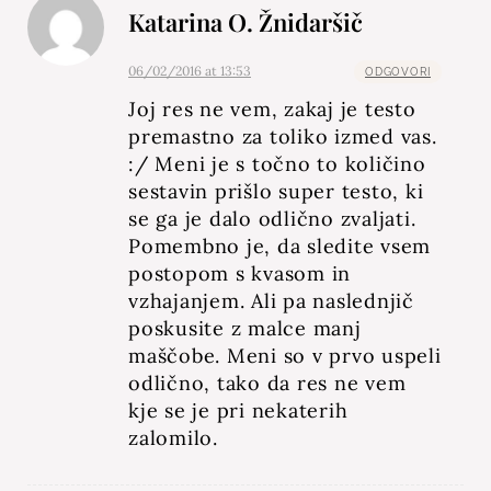
Katarina O. Žnidaršič
06/02/2016 at 13:53
ODGOVORI
Joj res ne vem, zakaj je testo
premastno za toliko izmed vas.
:/ Meni je s točno to količino
sestavin prišlo super testo, ki
se ga je dalo odlično zvaljati.
Pomembno je, da sledite vsem
postopom s kvasom in
vzhajanjem. Ali pa naslednjič
poskusite z malce manj
maščobe. Meni so v prvo uspeli
odlično, tako da res ne vem
kje se je pri nekaterih
zalomilo.