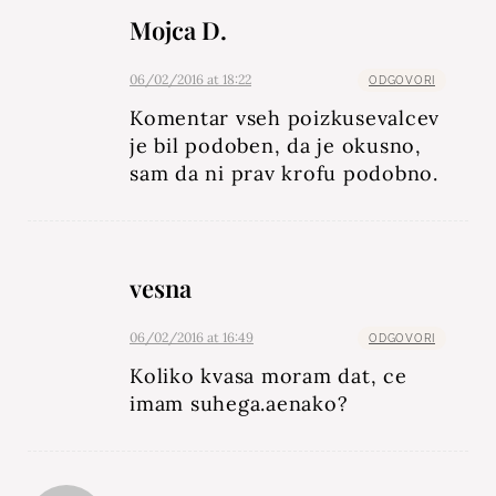
Mojca D.
06/02/2016 at 18:22
ODGOVORI
Komentar vseh poizkusevalcev
je bil podoben, da je okusno,
sam da ni prav krofu podobno.
vesna
06/02/2016 at 16:49
ODGOVORI
Koliko kvasa moram dat, ce
imam suhega.aenako?