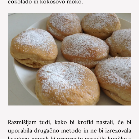
čokolado in kokosovo moko.
Razmišljam tudi, kako bi krofki nastali, če bi
uporabila drugačno metodo in ne bi izrezovala
krogcev, ampak bi preprosto naredila kupčke v