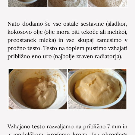
Nato dodamo še vse ostale sestavine (sladkor,
kokosovo olje (olje mora biti tekoče ali mehko),
preostanek mleka) in vse skupaj zamesimo v
prožno testo. Testo na toplem pustimo vzhajati
približno eno uro (najbolje zraven radiatorja).
Vzhajano testo razvaljamo na približno 7 mm in
z modelčkom izrežemo kroge. Jaz okroglega