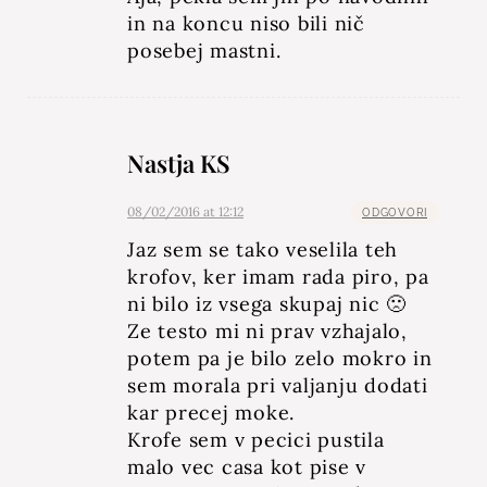
in na koncu niso bili nič
posebej mastni.
Nastja KS
08/02/2016 at 12:12
ODGOVORI
Jaz sem se tako veselila teh
krofov, ker imam rada piro, pa
ni bilo iz vsega skupaj nic 🙁
Ze testo mi ni prav vzhajalo,
potem pa je bilo zelo mokro in
sem morala pri valjanju dodati
kar precej moke.
Krofe sem v pecici pustila
malo vec casa kot pise v