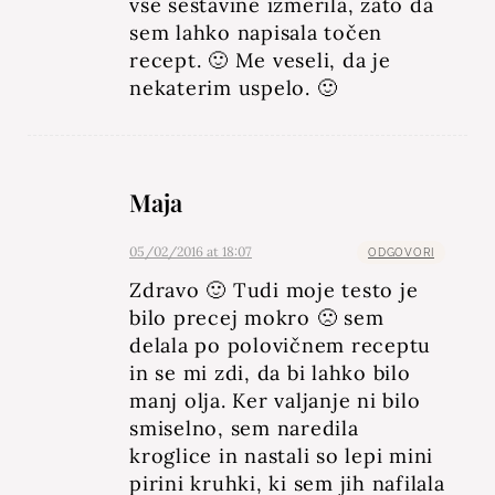
vse sestavine izmerila, zato da
sem lahko napisala točen
recept. 🙂 Me veseli, da je
nekaterim uspelo. 🙂
Maja
05/02/2016 at 18:07
ODGOVORI
Zdravo 🙂 Tudi moje testo je
bilo precej mokro 🙁 sem
delala po polovičnem receptu
in se mi zdi, da bi lahko bilo
manj olja. Ker valjanje ni bilo
smiselno, sem naredila
kroglice in nastali so lepi mini
pirini kruhki, ki sem jih nafilala