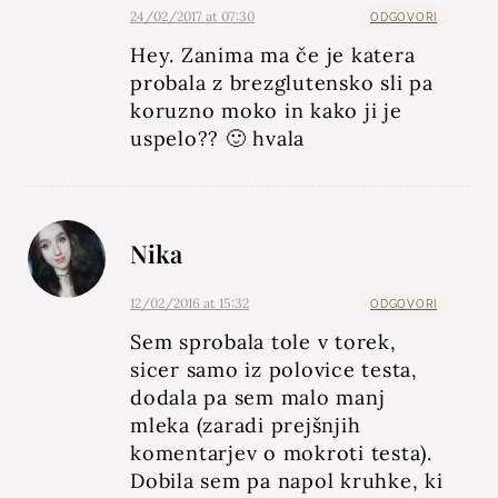
24/02/2017 at 07:30
ODGOVORI
Hey. Zanima ma če je katera
probala z brezglutensko sli pa
koruzno moko in kako ji je
uspelo?? 🙂 hvala
Nika
12/02/2016 at 15:32
ODGOVORI
Sem sprobala tole v torek,
sicer samo iz polovice testa,
dodala pa sem malo manj
mleka (zaradi prejšnjih
komentarjev o mokroti testa).
Dobila sem pa napol kruhke, ki