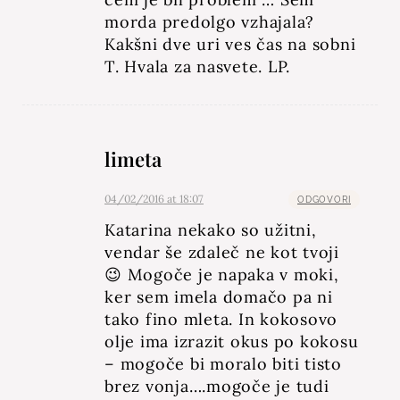
morda predolgo vzhajala?
Kakšni dve uri ves čas na sobni
T. Hvala za nasvete. LP.
limeta
04/02/2016 at 18:07
ODGOVORI
Katarina nekako so užitni,
vendar še zdaleč ne kot tvoji
😉 Mogoče je napaka v moki,
ker sem imela domačo pa ni
tako fino mleta. In kokosovo
olje ima izrazit okus po kokosu
– mogoče bi moralo biti tisto
brez vonja….mogoče je tudi