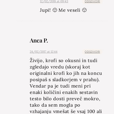
12/02/2018 at 09:43
ODGOVORI
Jupi! 🙂 Me veseli 🙂
Anca P.
24/02/2017 at 12:44
ODGOVORI
Živijo, krofi so okusni in tudi
zgledajo vredu (skoraj kot
originalni krofi ko jih na koncu
posipaš s sladkorjem v prahu).
Vendar pa je tudi meni pri
enaki količini enakih sestavin
testo bilo dosti preveč mokro,
tako da sem mogla po
vzhajanju vmešat še vsaj 100 ali