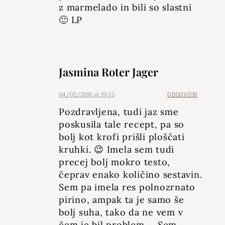
z marmelado in bili so slastni
🙂 LP
Jasmina Roter Jager
04/02/2016 at 19:55
ODGOVORI
Pozdravljena, tudi jaz sme
poskusila tale recept, pa so
bolj kot krofi prišli ploščati
kruhki. 😉 Imela sem tudi
precej bolj mokro testo,
čeprav enako količino sestavin.
Sem pa imela res polnozrnato
pirino, ampak ta je samo še
bolj suha, tako da ne vem v
čem je bil problem … Sem