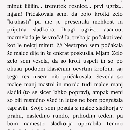
minut iiiiiiin… trenutek resnice… prvi ugriz…
mjam! Pričakovala sem, da bojo krofki zelo
”kruhasti” pa me je presentila mehkost in
prijetna sladkoba. Drugi ugriz… aaauuu,
marmelada je še vroča! Ja, treba ja počakati več
kot le nekaj minut. 🙂 Nestrpno sem počakala
še malce dlje in še enkrat poskusila. Mjam. Zelo
zelo sem vesela, da so krofi uspeli in so po
okusu podobni klasičnim ocvrtim krofom, saj
tega res nisem niti pričakovala. Seveda so
malce manj mastni in morda tudi malce manj
sladki (to se sicer lahko popravi), ampak meni
so bili resnično všeč in letos ne bom pogrešala
tapravih. Svoje sem posula z malce sladkorja v
prahu, naslednjo rundo, prihodnji teden, pa
bom namesto sladkorja uporabila temno