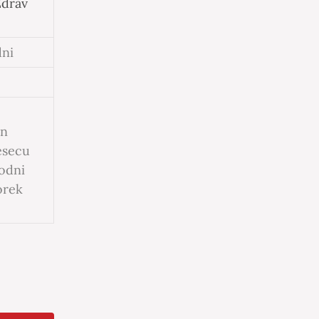
Zdrav
dni
in
esecu
rodni
orek