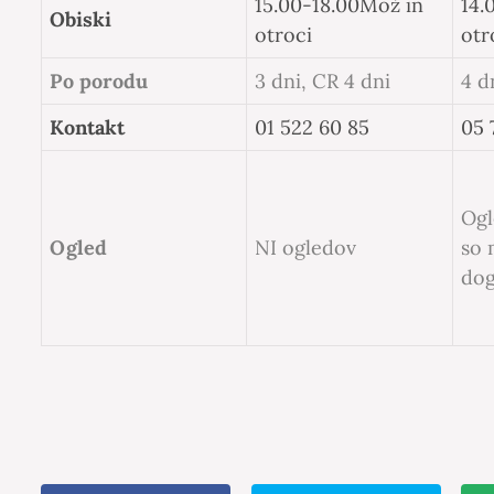
15.00-18.00
Mož in
14.
Obiski
otroci
otr
Po porodu
3 dni, CR 4 dni
4 d
Kontakt
01 522 60 85
05 
Ogl
Ogled
NI ogledov
so
do