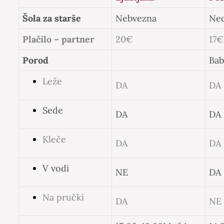
Šola za starše
Nebvezna
Ne
Plačilo – partner
20€
17€
Porod
Bab
Leže
DA
DA
Sede
DA
DA
Kleče
DA
DA
V vodi
NE
DA
Na pručki
DA
NE