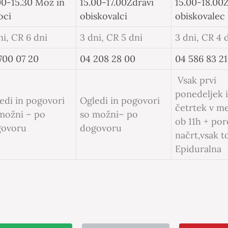
00-15.30
Mož in
15.00-17.00
Zdravi
15.00-18.00
oci
obiskovalci
obiskovalec
ni, CR 6 dni
3 dni, CR 5 dni
3 dni, CR 4 
700 07 20
04 208 28 00
04 586 83 21
Vsak prvi
ponedeljek 
edi in pogovori
Ogledi in pogovori
četrtek v m
 možni
– po
so možni
– po
ob 11h + po
govoru
dogovoru
načrt,
vsak t
Epiduralna