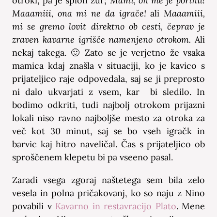
otroki, pa je sploh žur;
Mami, on me je porinil!
Maaamiii, ona mi ne da igrače!
ali
Maaamiii,
mi se gremo lovit direktno ob cesti, čeprav je
zraven kavarne igrišče namenjeno otrokom.
Ali
nekaj takega. 🙂 Zato se je verjetno že vsaka
mamica kdaj znašla v situaciji, ko je kavico s
prijateljico raje odpovedala, saj se ji preprosto
ni dalo ukvarjati z vsem, kar bi sledilo. In
bodimo odkriti, tudi najbolj otrokom prijazni
lokali niso ravno najboljše mesto za otroka za
več kot 30 minut, saj se bo vseh igračk in
barvic kaj hitro naveličal. Čas s prijateljico ob
sproščenem klepetu bi pa vseeno pasal.
Zaradi vsega zgoraj naštetega sem bila zelo
vesela in polna pričakovanj, ko so naju z Nino
povabili v
Kavarno in restavracijo Plato
. Mene