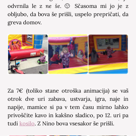
odvrnila le z
ne še.
🙂 Sčasoma mi jo je z
obljubo, da bova še prišli, uspelo prepričati, da
greva domov.
Za 7€ (toliko stane otroška animacija) se vaš
otrok dve uri zabava, ustvarja, igra, naje in
napije, mamice si pa v tem času mirno lahko
privoščite kavo in kakšno sladico, po 12. uri pa
tudi
kosilo
. Z Nino bova vsesakor še prišli.