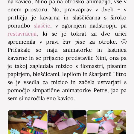
na kavico, Nino pa na otroško animacijo, vse v
enem prostoru. No, pravzaprav v dveh – v
pritličju je kavarna in slaščičarna s široko
ponudbo
slaščic
, v zgornjem nadstropju pa
restavracija
, ki se je tokrat za dve urici
spremenila v pravi
žur plac
za otroke. 🙂
Pričakale so naju animatorke in lastnica
kavarne in se prijazno predstavile Nini, ona pa
je takoj zagledala mizico s flomastri, pisanim
papirjem, bleščicami, lepilom in škarjami! Hitro
se je vsedla za mizico in začela ustvarjati s
pomočjo simpatične animatorke Petre, jaz pa
sem si naročila eno kavico.