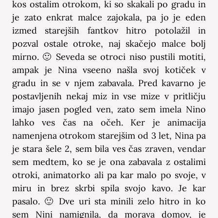
kos ostalim otrokom, ki so skakali po gradu in
je zato enkrat malce zajokala, pa jo je eden
izmed starejših fantkov hitro potolažil in
pozval ostale otroke, naj skačejo malce bolj
mirno. 🙂 Seveda se otroci niso pustili motiti,
ampak je Nina vseeno našla svoj kotiček v
gradu in se v njem zabavala. Pred kavarno je
postavljenih nekaj miz in vse mize v pritličju
imajo jasen pogled ven, zato sem imela Nino
lahko ves čas na očeh. Ker je animacija
namenjena otrokom starejšim od 3 let, Nina pa
je stara šele 2, sem bila ves čas zraven, vendar
sem medtem, ko se je ona zabavala z ostalimi
otroki, animatorko ali pa kar malo po svoje, v
miru in brez skrbi spila svojo kavo. Je kar
pasalo. 🙂 Dve uri sta minili zelo hitro in ko
sem Nini namignila, da morava domov, je