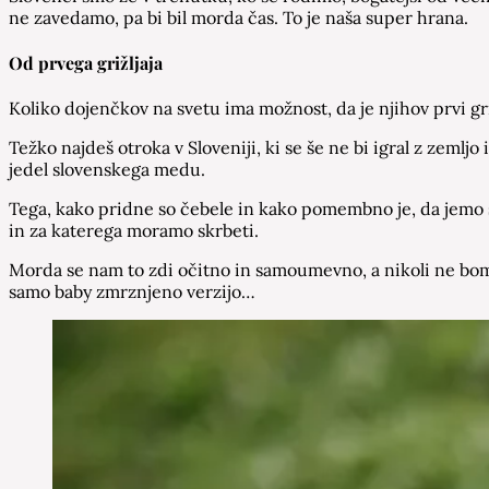
ne zavedamo, pa bi bil morda čas.
To je naša super hrana.
Od prvega grižljaja
Koliko dojenčkov na svetu ima možnost, da je njihov prvi gri
Težko najdeš otroka v Sloveniji, ki se še ne bi igral z zemljo 
jedel slovenskega medu.
Tega, kako pridne so čebele in kako pomembno je, da jemo se
in za katerega moramo skrbeti.
Morda se nam to zdi očitno in samoumevno, a nikoli ne bom p
samo baby zmrznjeno verzijo…