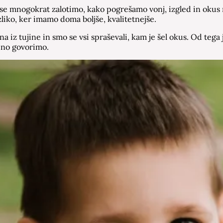
se mnogokrat zalotimo, kako pogrešamo vonj, izgled in okus n
ko, ker imamo doma boljše, kvalitetnejše.
iz tujine in smo se vsi spraševali, kam je šel okus. Od tega j
edno govorimo.