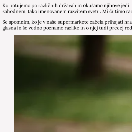
Ko potujemo po različnih državah in okušamo njihove jedi, 
zahodnem, tako imenovanem razvitem svetu. Mi čutimo razli
Se spomnim, ko je v naše supermarkete začela prihajati hrana 
glasna in še vedno poznamo razliko in o njej tudi precej r