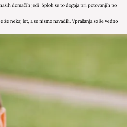
aših domačih jedi. Sploh se to dogaja pri potovanjih po
e že nekaj let, a se nismo navadili. Vprašanja so še vedno