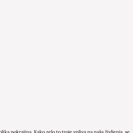
ka pokrajina. Kako zelo to troje vpliva na naša življenja, se