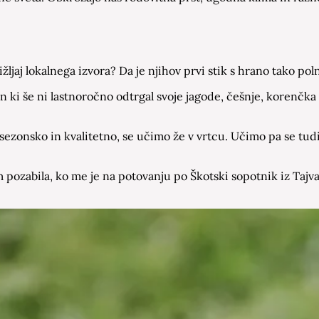
žljaj lokalnega izvora? Da je njihov prvi stik s hrano tako po
in ki še ni lastnoročno odtrgal svoje jagode, češnje, korenčka a
zonsko in kvalitetno, se učimo že v vrtcu. Učimo pa se tudi o 
ozabila, ko me je na potovanju po Škotski sopotnik iz Tajvan