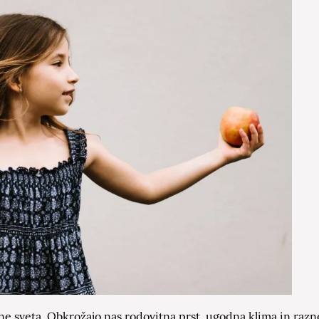
e sveta. Obkrožajo nas rodovitna prst, ugodna klima in raznoli