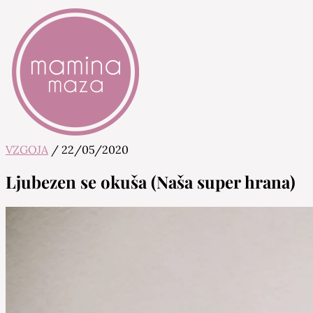
VZGOJA
/
22/05/2020
Mamina Maza
Blog & Portal za starše in bodoče starše
Ljubezen se okuša (Naša super hrana)