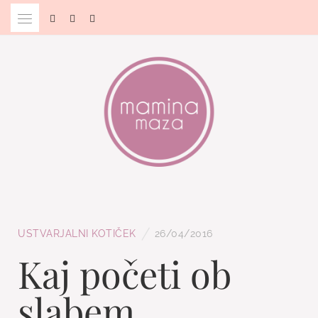
Skip
to
content
Blog & Portal za starše in bodoče starše
MAMINA MAZA
/
USTVARJALNI KOTIČEK
26/04/2016
Kaj početi ob
slabem