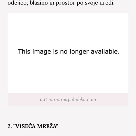
odejico, blazino in prostor po svoje uredi.
vir: mamapapabubba.com
2. ”VISEČA MREŽA”