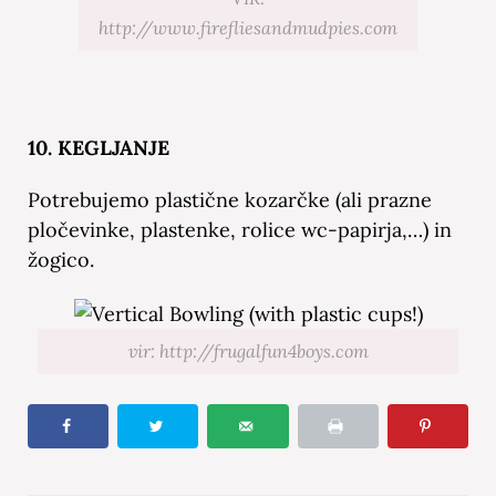
http://www.firefliesandmudpies.com
10. KEGLJANJE
Potrebujemo plastične kozarčke (ali prazne
pločevinke, plastenke, rolice wc-papirja,…) in
žogico.
vir: http://frugalfun4boys.com