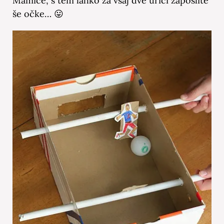
Mamice, s tem lahko za vsaj dve urici zaposlite
še očke… 😛