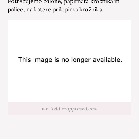
Potrebujemo balone, papirnata krožnika in
palice, na katere prilepimo krožnika.
vir: toddlerapproved.com