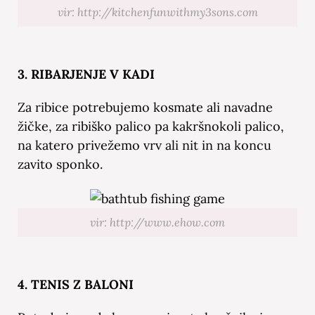
vir: http://kitchenfunwithmy3sons.com
3. RIBARJENJE V KADI
Za ribice potrebujemo kosmate ali navadne
žičke, za ribiško palico pa kakršnokoli palico,
na katero privežemo vrv ali nit in na koncu
zavito sponko.
vir: http://www.ehow.com
4. TENIS Z BALONI