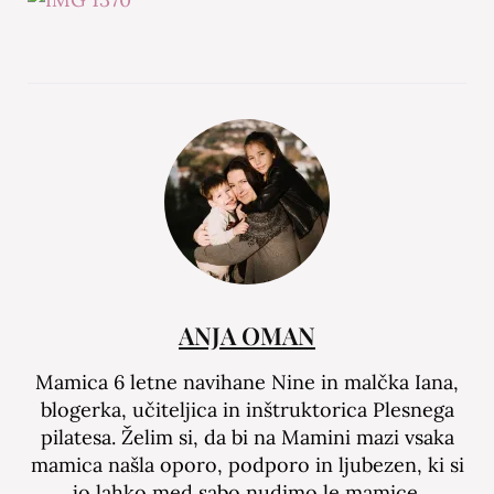
ANJA OMAN
Mamica 6 letne navihane Nine in malčka Iana,
blogerka, učiteljica in inštruktorica Plesnega
pilatesa. Želim si, da bi na Mamini mazi vsaka
mamica našla oporo, podporo in ljubezen, ki si
jo lahko med sabo nudimo le mamice.