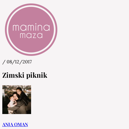
/
08/12/2017
Mamina Maza
Blog & Portal za starše in bodoče starše
Zimski piknik
ANJA OMAN