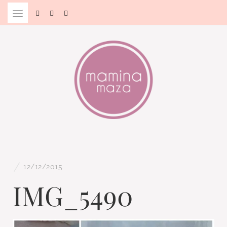
Skip
to
content
Blog & Portal za starše in bodoče starše
MAMINA MAZA
/
12/12/2015
IMG_5490