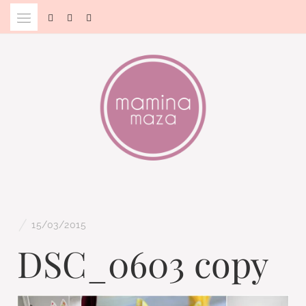
Skip
to
content
Blog & Portal za starše in bodoče starše
MAMINA MAZA
/
15/03/2015
DSC_0603 copy