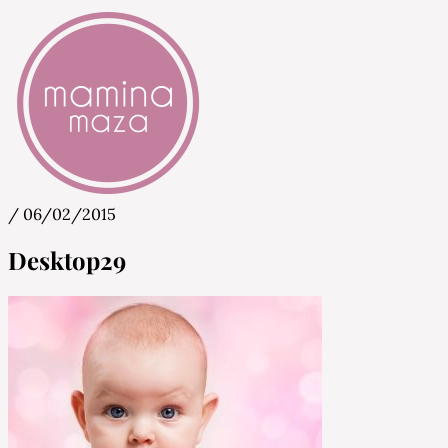
/
06/02/2015
Mamina Maza
Blog & Portal za starše in bodoče starše
Desktop29