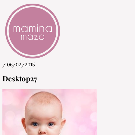
/
06/02/2015
Mamina Maza
Blog & Portal za starše in bodoče starše
Desktop27