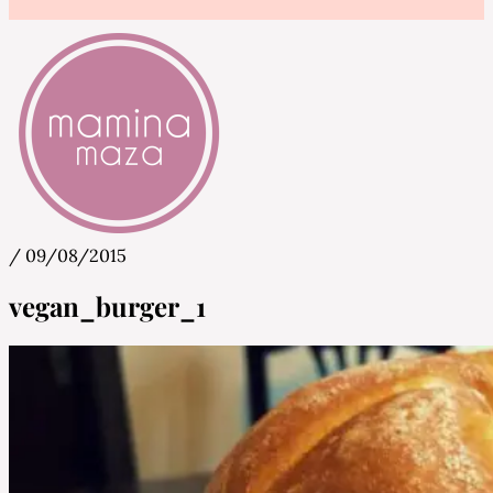
/
09/08/2015
Mamina Maza
Blog & Portal za starše in bodoče starše
vegan_burger_1