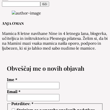
Išči
Anja Oman
Mamica 8 letne navihane Nine in 4 letnega Iana, blogerka,
učiteljica in inštruktorica Plesnega pilatesa. Želim si, da bi
na Mamini mazi vsaka mamica našla oporo, podporo in
ljubezen, ki si jo lahko med sabo nudimo le mamice.
Obveščaj me o novih objavah
Ime
*
Email
*
Potrditev:
*
Strinjam se z uporabo vnešenih podatkov