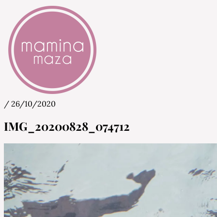
/
26/10/2020
Mamina Maza
Blog & Portal za starše in bodoče starše
IMG_20200828_074712