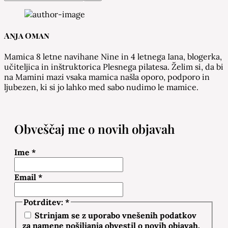
Anja Oman
Mamica 8 letne navihane Nine in 4 letnega Iana, blogerka,
učiteljica in inštruktorica Plesnega pilatesa. Želim si, da bi
na Mamini mazi vsaka mamica našla oporo, podporo in
ljubezen, ki si jo lahko med sabo nudimo le mamice.
Obveščaj me o novih objavah
Ime
*
Email
*
Potrditev:
*
Strinjam se z uporabo vnešenih podatkov
za namene pošiljanja obvestil o novih objavah.