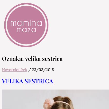
Mamina Maza
Blog & Portal za starše in bodoče starše
Oznaka:
velika sestrica
Novorojenček
/
23/03/2018
VELIKA SESTRICA