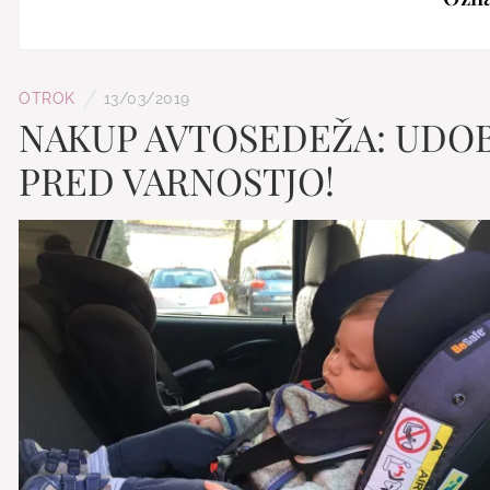
/
OTROK
13/03/2019
NAKUP AVTOSEDEŽA: UDOB
PRED VARNOSTJO!