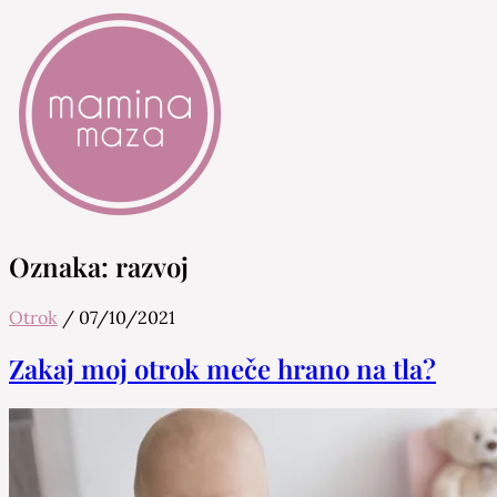
Mamina Maza
Blog & Portal za starše in bodoče starše
Oznaka:
razvoj
Otrok
/
07/10/2021
Zakaj moj otrok meče hrano na tla?