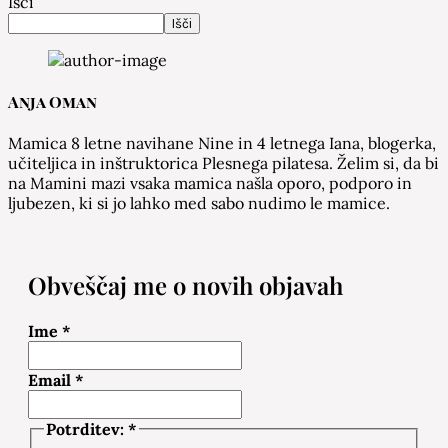
Išči
Išči
Anja Oman
Mamica 8 letne navihane Nine in 4 letnega Iana, blogerka,
učiteljica in inštruktorica Plesnega pilatesa. Želim si, da bi
na Mamini mazi vsaka mamica našla oporo, podporo in
ljubezen, ki si jo lahko med sabo nudimo le mamice.
Obveščaj me o novih objavah
Ime
*
Email
*
Potrditev:
*