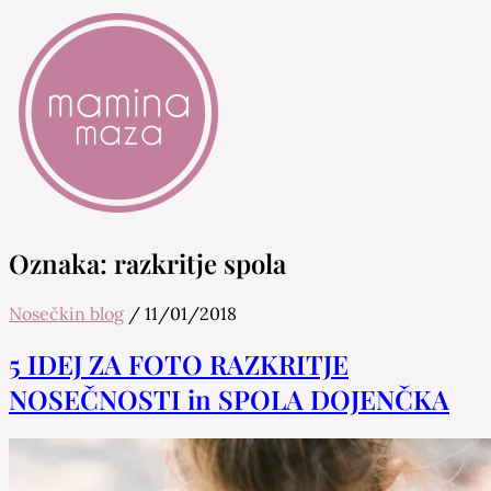
Mamina Maza
Blog & Portal za starše in bodoče starše
Oznaka:
razkritje spola
Nosečkin blog
/
11/01/2018
5 IDEJ ZA FOTO RAZKRITJE
NOSEČNOSTI in SPOLA DOJENČKA