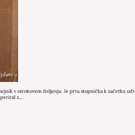
nik v otrokovem življenju. Je prva stopnička k začetku odraš
operiral z…