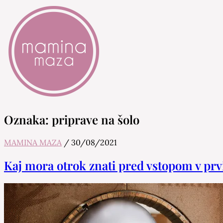
Mamina Maza
Blog & Portal za starše in bodoče starše
Oznaka:
priprave na šolo
MAMINA MAZA
/
30/08/2021
Kaj mora otrok znati pred vstopom v prvi