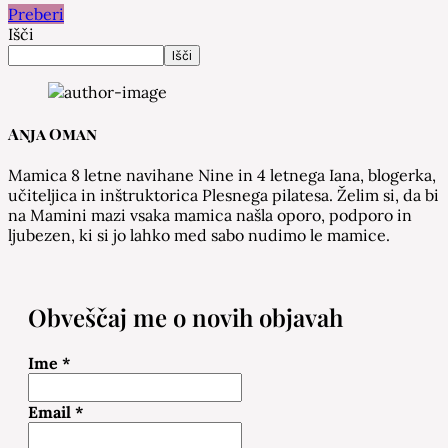
Preberi
Išči
Išči
Anja Oman
Mamica 8 letne navihane Nine in 4 letnega Iana, blogerka,
učiteljica in inštruktorica Plesnega pilatesa. Želim si, da bi
na Mamini mazi vsaka mamica našla oporo, podporo in
ljubezen, ki si jo lahko med sabo nudimo le mamice.
Obveščaj me o novih objavah
Ime
*
Email
*