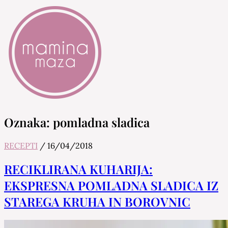
Mamina Maza
Blog & Portal za starše in bodoče starše
Oznaka:
pomladna sladica
RECEPTI
/
16/04/2018
RECIKLIRANA KUHARIJA:
EKSPRESNA POMLADNA SLADICA IZ
STAREGA KRUHA IN BOROVNIC