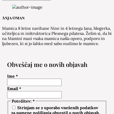
Anja Oman
Mamica 8 letne navihane Nine in 4 letnega Iana, blogerka,
učiteljica in inštruktorica Plesnega pilatesa. Želim si, da bi
na Mamini mazi vsaka mamica našla oporo, podporo in
ljubezen, ki si jo lahko med sabo nudimo le mamice.
Obveščaj me o novih objavah
Ime
*
Email
*
Potrditev:
*
Strinjam se z uporabo vnešenih podatkov
za namene pošiljanja obvestil o novih objavah.