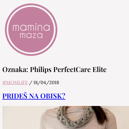
Mamina Maza
Blog & Portal za starše in bodoče starše
Oznaka:
Philips PerfectCare Elite
#MOMLIFE
/
18/04/2018
PRIDEŠ NA OBISK?