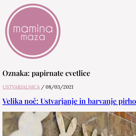
Mamina Maza
Blog & Portal za starše in bodoče starše
Oznaka:
papirnate cvetlice
USTVARJALNICA
/
08/03/2021
Velika noč: Ustvarjanje in barvanje pirho