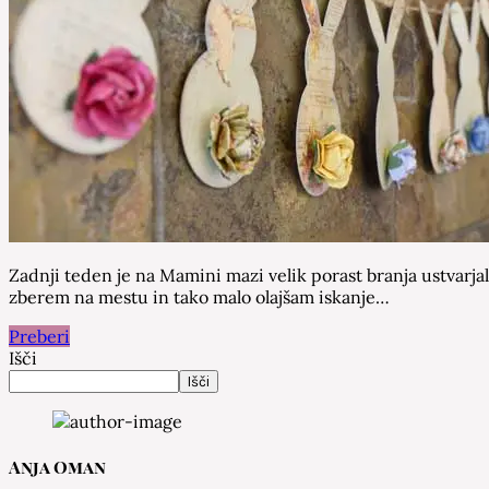
Zadnji teden je na Mamini mazi velik porast branja ustvarjal
zberem na mestu in tako malo olajšam iskanje…
Preberi
Išči
Išči
Anja Oman