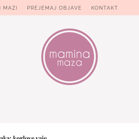
I MAZI
PREJEMAJ OBJAVE
KONTAKT
ZA
aka:
keglove vaje