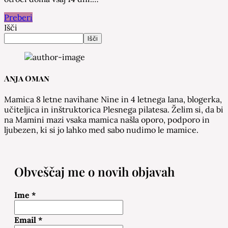
Preberi
Išči
Išči
Anja Oman
Mamica 8 letne navihane Nine in 4 letnega Iana, blogerka,
učiteljica in inštruktorica Plesnega pilatesa. Želim si, da bi
na Mamini mazi vsaka mamica našla oporo, podporo in
ljubezen, ki si jo lahko med sabo nudimo le mamice.
Obveščaj me o novih objavah
Ime
*
Email
*