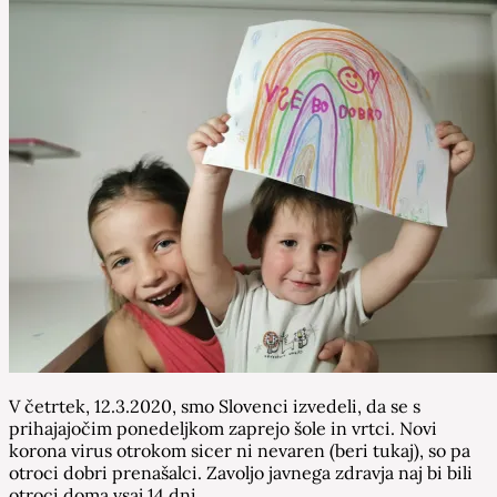
V četrtek, 12.3.2020, smo Slovenci izvedeli, da se s
prihajajočim ponedeljkom zaprejo šole in vrtci. Novi
korona virus otrokom sicer ni nevaren (beri tukaj), so pa
otroci dobri prenašalci. Zavoljo javnega zdravja naj bi bili
otroci doma vsaj 14 dni.…