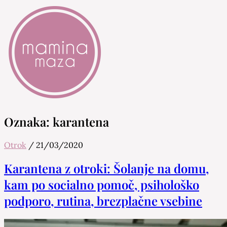
Mamina Maza
Blog & Portal za starše in bodoče starše
Oznaka:
karantena
Otrok
/
21/03/2020
Karantena z otroki: Šolanje na domu,
kam po socialno pomoč, psihološko
podporo, rutina, brezplačne vsebine