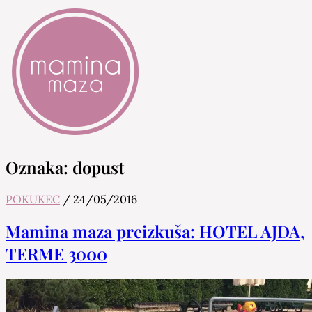
Mamina Maza
Blog & Portal za starše in bodoče starše
Oznaka:
dopust
POKUKEC
/
24/05/2016
Mamina maza preizkuša: HOTEL AJDA,
TERME 3000