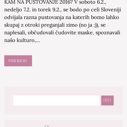
KAM NA PUSTOVANJE 2016? V soboto 6.2.,
nedeljo 7.2. in torek 9.2., se bodo po celi Sloveniji
odvijala razna pustovanja na katerih bomo lahko
skupaj z otroki preganjali zimo (no ja ;)), se
naplesali, občudovali čudovite maske, spoznavali
našo kulturo,…
PREBERI
Išči
IŠČI