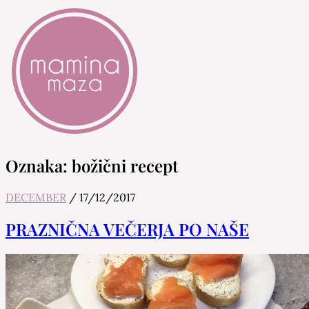
Mamina Maza
Blog & Portal za starše in bodoče starše
Oznaka:
božični recept
DECEMBER
/
17/12/2017
PRAZNIČNA VEČERJA PO NAŠE