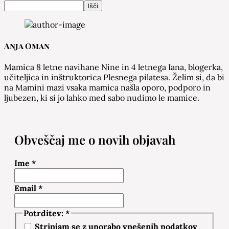
Išči
Anja Oman
Mamica 8 letne navihane Nine in 4 letnega Iana, blogerka,
učiteljica in inštruktorica Plesnega pilatesa. Želim si, da bi
na Mamini mazi vsaka mamica našla oporo, podporo in
ljubezen, ki si jo lahko med sabo nudimo le mamice.
Obveščaj me o novih objavah
Ime
*
Email
*
Potrditev:
*
Strinjam se z uporabo vnešenih podatkov