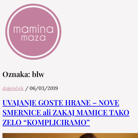
Mamina Maza
Blog & Portal za starše in bodoče starše
Oznaka:
blw
dojenček
/
06/03/2019
UVAJANJE GOSTE HRANE – NOVE
SMERNICE ali ZAKAJ MAMICE TAKO
ZELO “KOMPLICIRAMO”