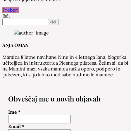
Preberi
Išči
Išči
Anja Oman
Mamica 8 letne navihane Nine in 4 letnega Iana, blogerka,
učiteljica in inštruktorica Plesnega pilatesa. Želim si, da bi
na Mamini mazi vsaka mamica našla oporo, podporo in
ljubezen, ki si jo lahko med sabo nudimo le mamice.
Obveščaj me o novih objavah
Ime
*
Email
*