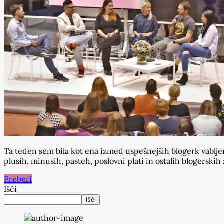
Ta teden sem bila kot ena izmed uspešnejših blogerk vabljen
plusih, minusih, pasteh, poslovni plati in ostalih blogerski
Preberi
Išči
Išči