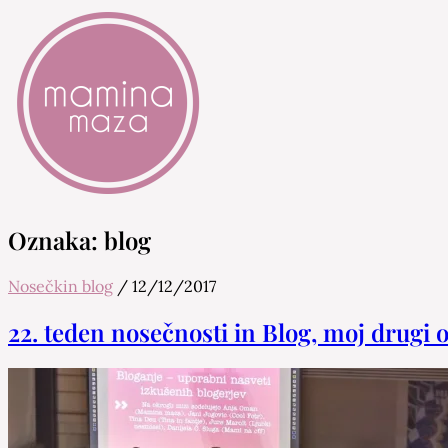
Mamina Maza
Blog & Portal za starše in bodoče starše
Oznaka:
blog
Nosečkin blog
/
12/12/2017
22. teden nosečnosti in Blog, moj drugi 