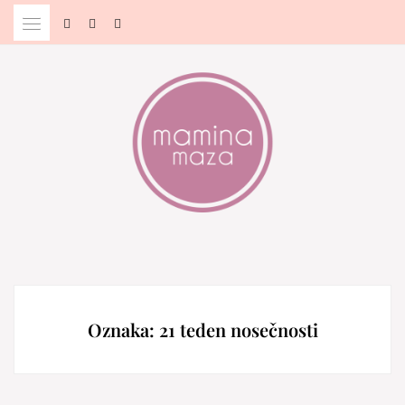
Skip
to
content
Blog & Portal za starše in bodoče starše
MAMINA MAZA
Oznaka:
21 teden nosečnosti