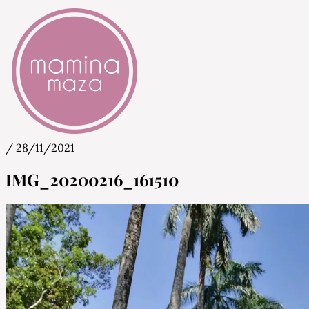
/
28/11/2021
Mamina Maza
Blog & Portal za starše in bodoče starše
IMG_20200216_161510