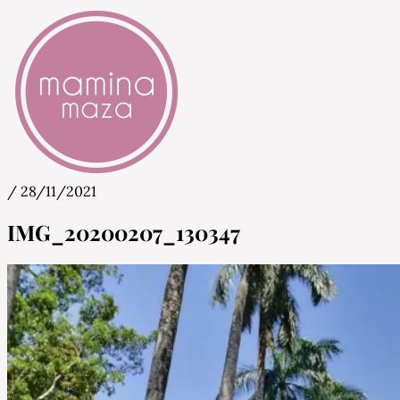
/
28/11/2021
Mamina Maza
Blog & Portal za starše in bodoče starše
IMG_20200207_130347