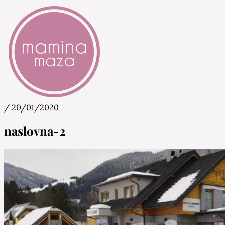
/
20/01/2020
Mamina Maza
Blog & Portal za starše in bodoče starše
naslovna-2