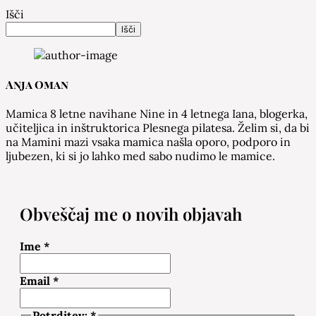
Išči
Išči
Anja Oman
Mamica 8 letne navihane Nine in 4 letnega Iana, blogerka,
učiteljica in inštruktorica Plesnega pilatesa. Želim si, da bi
na Mamini mazi vsaka mamica našla oporo, podporo in
ljubezen, ki si jo lahko med sabo nudimo le mamice.
Obveščaj me o novih objavah
Ime
*
Email
*
Potrditev:
*